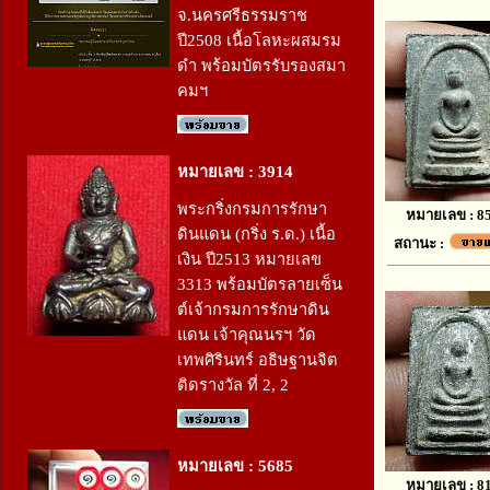
จ.นครศรีธรรมราช
ปี2508 เนื้อโลหะผสมรม
ดำ พร้อมบัตรรับรองสมา
คมฯ
หมายเลข : 3914
พระกริ่งกรมการรักษา
หมายเลข : 8
ดินแดน (กริ่ง ร.ด.) เนื้อ
สถานะ :
เงิน ปี2513 หมายเลข
3313 พร้อมบัตรลายเซ็น
ต์เจ้ากรมการรักษาดิน
แดน เจ้าคุณนรฯ วัด
เทพศิรินทร์ อธิษฐานจิต
ติดรางวัล ที่ 2, 2
หมายเลข : 5685
หมายเลข : 8