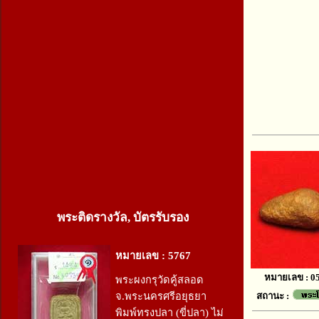
พระติดรางวัล, บัตรรับรอง
หมายเลข : 5767
หมายเลข : 0
พระผงกรุวัดคู้สลอด
จ.พระนครศรีอยุธยา
สถานะ :
พิมพ์ทรงปลา (ขี่ปลา) ไม่