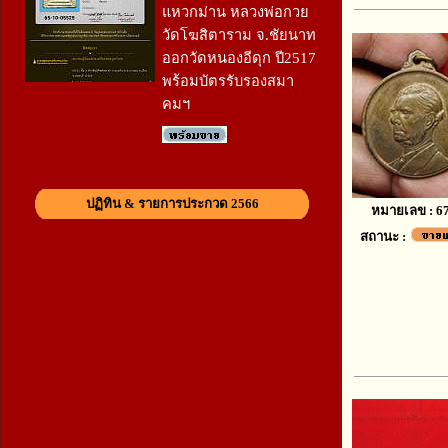
แหวกม่าน หลวงพ่อกวย
วัดโฆสิตาราม จ.ชัยนาท
ออกวัดหนองอีดุก ปี2517
พร้อมบัตรรับรองสมา
คมฯ
ปฏิทิน & รายการประกวด 2566
หมายเลข : 6
สถานะ :