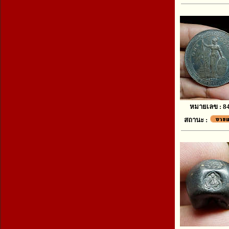
หมายเลข : 8
สถานะ :