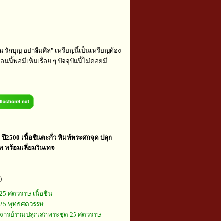
ณ รักบุญ อย่าลืมศีล" เหรียญนี้เป็นเหรียญท้อง
นนี้พอมีเห็นเรื่อย ๆ ปัจจุบันนี้ไม่ค่อยมี
ี2500 เนื้อชินตะกั่ว พิมพ์พระศกจุด ปลุก
ทพ พร้อมเลี่ยมวินเทจ
)
25 ศตวรรษ เนื้อชิน
25 พุทธศตวรรษ
ารย์ร่วมปลุกเสกพระชุด 25 ศตวรรษ