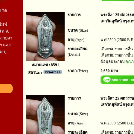
4
 วัด
รายการ
พระลีลา 25 ศตวรรษ ป
ม
เสกวัดสุทัศน์ กรุง
ิมพ์
ขนาด
(Size)
รโต A
กลายงา
อายุ
(Age)
พ.ศ.2500 (2500 B.E.
ฯ และ
รายละเอียด
เลือกชมรายการอื่น
ระบุ
(Detail)
เลือกชมรายการอื่น
ข้อมูลประกอบ
คณาจ
หมายเลข : 8591
ราคา
(Price)
2,650 บาท
สถานะ :
รายการ
พระลีลา 25 ศตวรรษ ป
เสกวัดสุทัศน์ กรุงเ
ขนาด
(Size)
อายุ
(Age)
พ.ศ.2500 (2500 B.E.
รายละเอียด
เลือกชมรายการอื่น