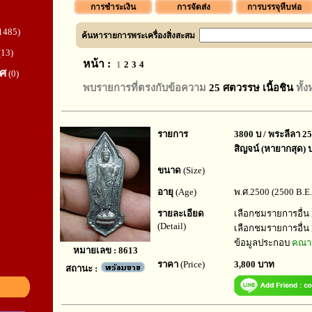
การชำระเงิน
การจัดส่ง
การบรรจุหีบห่อ
1485)
ค้นหารายการพระเครื่องสิ่งสะสม
(13)
หน้า :
1
2
3
4
ทศ
(0)
พบรายการที่ตรงกับข้อความ
25 ศตวรรษ เนื้อชิน
ทั้
รายการ
3800 บ / พระลีลา 25
สิญจน์ (หายากสุด) ป
ขนาด
(Size)
อายุ
(Age)
พ.ศ.2500 (2500 B.E.
รายละเอียด
เลือกชมรายการอื่น
(Detail)
เลือกชมรายการอื่น
ข้อมูลประกอบ
คณาจ
หมายเลข : 8613
ราคา
(Price)
3,800 บาท
สถานะ :