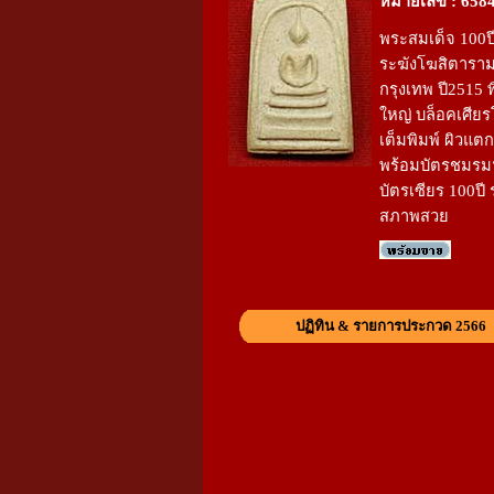
หมายเลข : 658
พระสมเด็จ 100ปี
ระฆังโฆสิตารา
กรุงเทพ ปี2515 พ
ใหญ่ บล็อคเศีย
เต็มพิมพ์ ผิวแต
พร้อมบัตรชมรม
บัตรเซียร 100ปี 
สภาพสวย
ปฏิทิน & รายการประกวด 2566