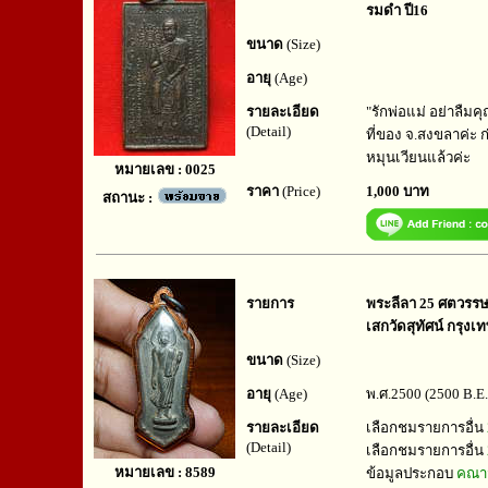
รมดำ ปี16
ขนาด
(Size)
อายุ
(Age)
รายละเอียด
"รักพ่อแม่ อย่าลืมคุ
(Detail)
ที่ของ จ.สงขลาค่ะ ก่อ
หมุนเวียนแล้วค่ะ
หมายเลข : 0025
ราคา
(Price)
1,000 บาท
สถานะ :
รายการ
พระลีลา 25 ศตวรรษ ป
เสกวัดสุทัศน์ กรุงเ
ขนาด
(Size)
อายุ
(Age)
พ.ศ.2500 (2500 B.E.
รายละเอียด
เลือกชมรายการอื่น
(Detail)
เลือกชมรายการอื่น
หมายเลข : 8589
ข้อมูลประกอบ
คณาจ