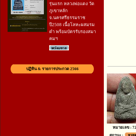
รุ่นแรก หลวงพ่อแดง วัด
ภูเขาหลัก
จ.นครศรีธรรมราช
ปี2508 เนื้อโลหะผสมรม
ดำ พร้อมบัตรรับรองสมา
คมฯ
ปฏิทิน & รายการประกวด 2566
หมายเลข : 7
สถานะ :