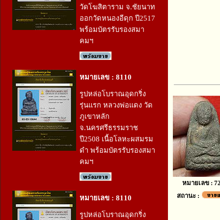
วัดโฆสิตาราม จ.ชัยนาท
ออกวัดหนองอีดุก ปี2517
พร้อมบัตรรับรองสมา
คมฯ
หมายเลข : 8110
รูปหล่อโบราณอุดกริ่ง
รุ่นแรก หลวงพ่อแดง วัด
ภูเขาหลัก
จ.นครศรีธรรมราช
ปี2508 เนื้อโลหะผสมรม
ดำ พร้อมบัตรรับรองสมา
คมฯ
หมายเลข : 7
สถานะ :
หมายเลข : 8110
รูปหล่อโบราณอุดกริ่ง