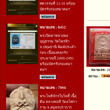
ศตวรรษที่ 12-16 พร้อม
บัตรรับรองสมาคมฯ
หมายเลข : 8452
พระปิดตาหลวงพ่อ
บุญธรรม วัดไพร่ฟ้า
จ.ปทุมธานี พิมพ์ประคำ
รอบ เนื้อผงคลุกรัก
ประมาณปี 2466-2491
พร้อมบัตรรับรองสมา
คมฯ
หมายเลข : 2
สถานะ :
หมายเลข : 7994
พระโพธิจักรใบโพธิ์ เนื้อ
ดิน หลวงพ่อลี วัดอโศกา
ราม จ.สมุทรปราการ