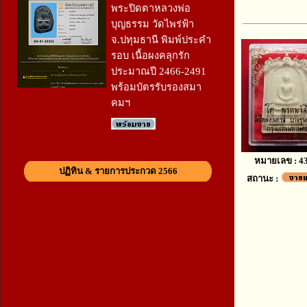
พระปิดตาหลวงพ่อ
บุญธรรม วัดไพร่ฟ้า
จ.ปทุมธานี พิมพ์ประคำ
รอบ เนื้อผงคลุกรัก
ประมาณปี 2466-2491
พร้อมบัตรรับรองสมา
คมฯ
หมายเลข : 4
ปฏิทิน & รายการประกวด 2566
สถานะ :