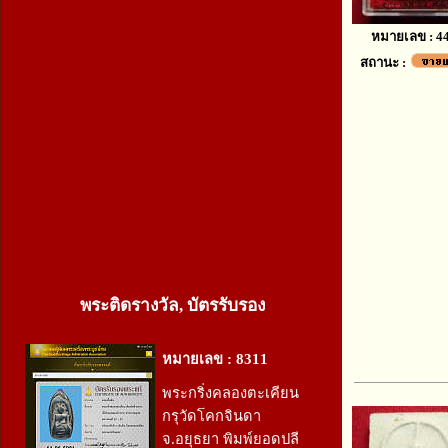
หมายเลข : 4
สถานะ :
พระติดรางวัล, บัตรรับรอง
หมายเลข : 8311
พระกริ่งคลองตะเคียน
กรุวัดโคกจินดา
จ.อยุธยา พิมพ์ยอดปลี