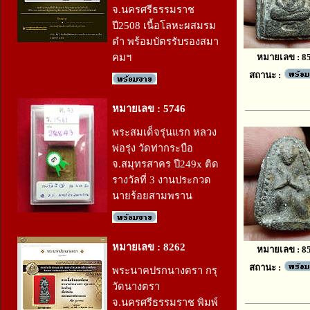
จ.นครศรีธรรมราช
ปี2508 เนื้อโลหะผสมรม
ดำ พร้อมบัตรรับรองสมา
หมายเลข : 8
คมฯ
สถานะ :
หมายเลข : 5746
พระสมเด็จรุ่นแรก หลวง
พ่อรุ่ง วัดท่ากระบือ
จ.สมุทรสาคร ปี249x ติด
รางวัลที่ 3 งานประกวด
นายร้อยสามพราน
หมายเลข : 8262
หมายเลข : 8
สถานะ :
พระนาคปรกนางตรา กรุ
วัดนางตรา
จ.นครศรีธรรมราช พิมพ์