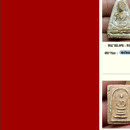
หมายเลข : 8
สถานะ :