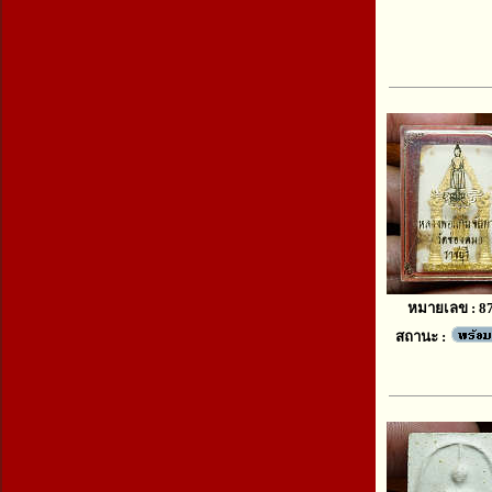
หมายเลข : 8
สถานะ :