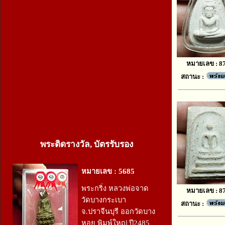
หมายเลข : 8
สถานะ :
พระติดรางวัล, บัตรรับรอง
หมายเลข : 5685
พระกริ่ง หลวงพ่อจาด
หมายเลข : 8
วัดบางกระเบา
สถานะ :
จ.ปราจีนบุรี ออกวัดบาง
หอย พิมพ์ใหญ่ ปี2485