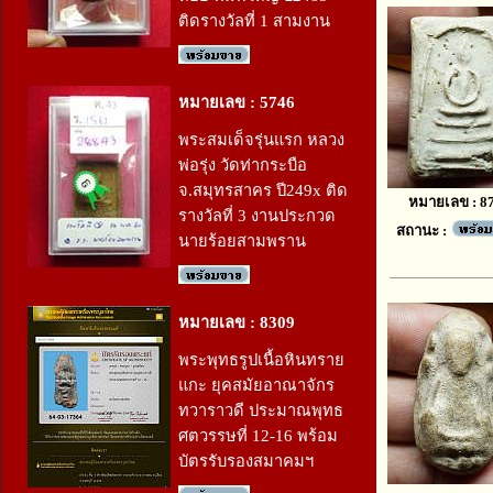
ติดรางวัลที่ 1 สามงาน
หมายเลข : 5746
พระสมเด็จรุ่นแรก หลวง
พ่อรุ่ง วัดท่ากระบือ
จ.สมุทรสาคร ปี249x ติด
หมายเลข : 8
รางวัลที่ 3 งานประกวด
สถานะ :
นายร้อยสามพราน
หมายเลข : 8309
พระพุทธรูปเนื้อหินทราย
แกะ ยุคสมัยอาณาจักร
ทวาราวดี ประมาณพุทธ
ศตวรรษที่ 12-16 พร้อม
บัตรรับรองสมาคมฯ