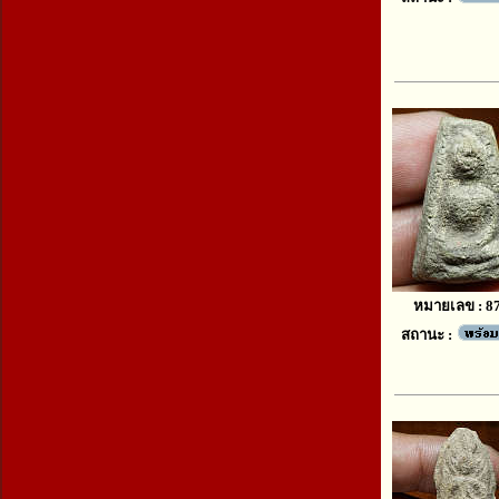
หมายเลข : 8
สถานะ :