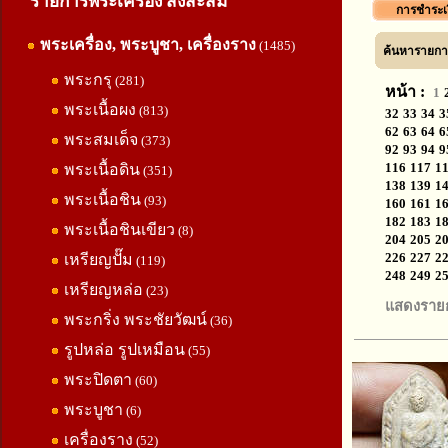
รายการพระเครื่อง สิ่งสะสม
การชำระเ
พระเครื่อง, พระบูชา, เครื่องราง
(1485)
ค้นหารายการ
พระกรุ
(281)
หน้า :
1
พระเนื้อผง
(813)
32
33
34
3
62
63
64
6
พระสมเด็จ
(373)
92
93
94
9
116
117
1
พระเนื้อดิน
(351)
138
139
1
พระเนื้อชิน
(93)
160
161
1
182
183
1
พระเนื้อชินเขียว
(8)
204
205
2
226
227
2
เหรียญปั๊ม
(119)
248
249
2
เหรียญหล่อ
(23)
แสดงราย
พระกริ่ง พระชัยวัฒน์
(36)
รูปหล่อ รูปเหมือน
(55)
พระปิดตา
(60)
พระบูชา
(6)
เครื่องราง
(52)