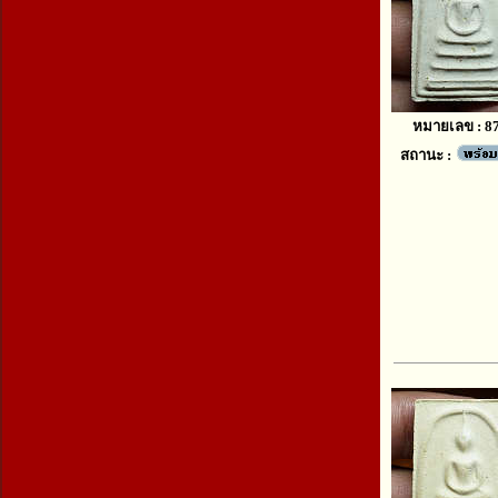
หมายเลข : 8
สถานะ :