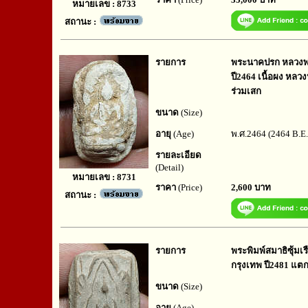
หมายเลข : 8733
สถานะ :
รายการ
พระนาคปรก หลวงพ่
ปี2464 เนื้อผง หลว
ร่วมเสก
ขนาด
(Size)
อายุ
(Age)
พ.ศ.2464 (2464 B.E.
รายละเอียด
(Detail)
หมายเลข : 8731
ราคา
(Price)
2,600 บาท
สถานะ :
รายการ
พระพิมพ์สมาธิซุ้มเร
กรุงเทพ ปี2481 แตก
ขนาด
(Size)
อายุ
(Age)