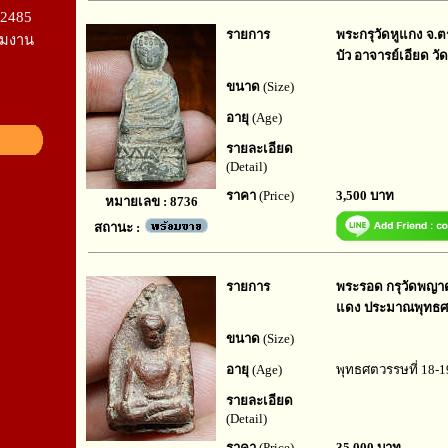
ี2485
รายการ
พระกรุวัดหูแกง จ.ตร
สามงาน
บัว อาจารย์เอียด ว
ขนาด
(Size)
อายุ
(Age)
รายละเอียด
(Detail)
ราคา
(Price)
3,500 บาท
หมายเลข : 8736
สถานะ :
รายการ
พระรอด กรุวัดพญาดำ
แดง ประมาณพุทธศต
ขนาด
(Size)
อายุ
(Age)
พุทธศตวรรษที่ 18-1
รายละเอียด
(Detail)
ราคา
(Price)
35,000 บาท