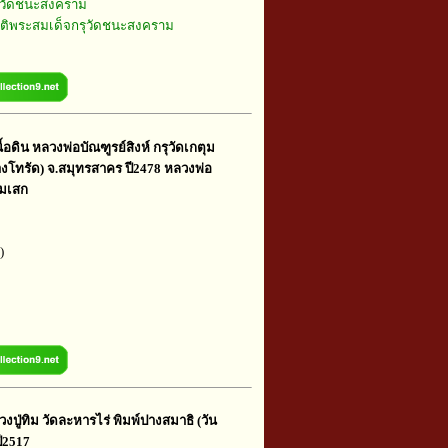
วัดชนะสงคราม
ัติพระสมเด็จกรุวัดชนะสงคราม
อดิน หลวงพ่อบัณฑูรย์สิงห์ กรุวัดเกตุม
างโทรัด) จ.สมุทรสาคร ปี2478 หลวงพ่อ
วมเสก
)
ปู่ทิม วัดละหารไร่ พิมพ์ปางสมาธิ (วัน
ปี2517