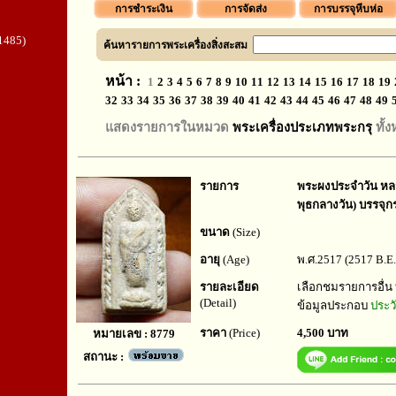
การชำระเงิน
การจัดส่ง
การบรรจุหีบห่อ
1485)
ค้นหารายการพระเครื่องสิ่งสะสม
หน้า :
1
2
3
4
5
6
7
8
9
10
11
12
13
14
15
16
17
18
19
32
33
34
35
36
37
38
39
40
41
42
43
44
45
46
47
48
49
แสดงรายการในหมวด
พระเครื่องประเภทพระกรุ
ทั้
รายการ
พระผงประจำวัน หลวง
พุธกลางวัน) บรรจุกร
ขนาด
(Size)
อายุ
(Age)
พ.ศ.2517 (2517 B.E.
รายละเอียด
เลือกชมรายการอื่น
(Detail)
ข้อมูลประกอบ
ประวั
ราคา
(Price)
4,500 บาท
หมายเลข : 8779
สถานะ :