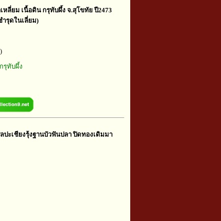
หลี่ยม เนื้อดิน กรุทับผึ้ง จ.สุโขทัย ปี2473
ชำรุดในเลี่ยม)
)
กรุทับผึ้ง
ศิลปะเชียงรุ้งฐานบัวฟันปลา ปิดทองเดิมมา