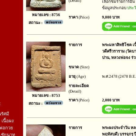
(Detail)
เลือกชมรายการอื่น
ข้อมูลประกอบ
ประว
หมายเลข : 8756
ราคา
(Price)
9,000 บาท
สถานะ :
รายการ
พระมหาสิทธิโชค เนื้
วดีศรีวราราม (วัดบ
ปาน, หลวงพ่อจง ร่
ขนาด
(Size)
อายุ
(Age)
พ.ศ.2478 (2478 B.E.
รายละเอียด
(Detail)
หมายเลข : 8753
ราคา
(Price)
2,000 บาท
สถานะ :
2
รัศมี
 เนื้อผง
พ่อกวย
รายการ
พระผงประจำวัน หลวง
พฤหัสบดี) บรรจุกรุ 
.ชัยนาท