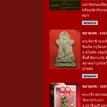
ออกวัดหนองอีดุ
พร้อมบัตรรับรอ
คมฯ
หมายเลข : 636
พระลีลาข้างแจกัน
ชินเงิน กรุวัดมห
จ.สุโขทัย แชมป
พื้นที่ ติดรางวัล 
สมาคมฯ @จังหว
สุโขทัย
หมายเลข : 568
พระกริ่ง หลวงพ
วัดบางกระเบา
จ.ปราจีนบุรี ออ