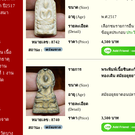
ก ปี2517
ขนาด
(Size)
งสมา
อายุ
(Age)
พ.ศ.2517
รายละเอียด
เลือกชมรายการอื่น
(Detail)
ข้อมูลประกอบ
ประวั
3
ราคา
(Price)
4,500 บาท
หมายเลข : 8742
สถานะ :
 เนื้อ
าธาตุ
์งาน
รายการ
พระพิมพ์เนื้อชินตะกั
ที่ 1 งาน
ทองเดิม สมัยอยุธ
ัด
ขนาด
(Size)
อายุ
(Age)
สมัยอยุธยาตอนปล
รายละเอียด
5
(Detail)
ราคา
(Price)
3,500 บาท
่อจาด
หมายเลข : 8740
สถานะ :
กวัดบาง