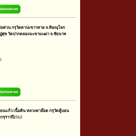
อต่วน กรุวัดตาปะขาวหาย จ.พิษณุโลก
งปู่ศุข วัดปากคลองมะขามเฒ่า จ.ชัยนาท
)
ือนแก้ว เนื้อดิน หลวงตาอ๊อด กรุวัดคู้บอน
กรุราวปี2512