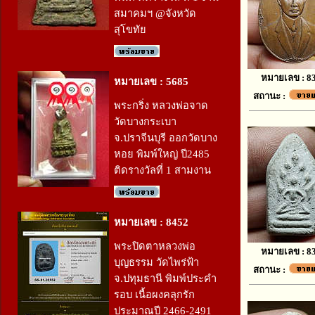
สมาคมฯ @จังหวัด
สุโขทัย
หมายเลข : 8
หมายเลข : 5685
สถานะ :
พระกริ่ง หลวงพ่อจาด
วัดบางกระเบา
จ.ปราจีนบุรี ออกวัดบาง
หอย พิมพ์ใหญ่ ปี2485
ติดรางวัลที่ 1 สามงาน
หมายเลข : 8452
พระปิดตาหลวงพ่อ
หมายเลข : 8
บุญธรรม วัดไพร่ฟ้า
สถานะ :
จ.ปทุมธานี พิมพ์ประคำ
รอบ เนื้อผงคลุกรัก
ประมาณปี 2466-2491