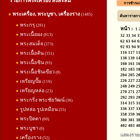
รายการพระเครื่อง สิ่งสะสม
การชำระเ
พระเครื่อง, พระบูชา, เครื่องราง
(1485)
ค้นหารายการ
พระกรุ
(281)
หน้า :
1
พระเนื้อผง
(813)
32
33
34
3
62
63
64
6
พระสมเด็จ
(373)
92
93
94
9
116
117
1
พระเนื้อดิน
(351)
138
139
1
พระเนื้อชิน
(93)
160
161
1
182
183
1
พระเนื้อชินเขียว
(8)
204
205
2
226
227
2
เหรียญปั๊ม
(119)
248
249
2
เหรียญหล่อ
(23)
270
271
2
292
293
2
พระกริ่ง พระชัยวัฒน์
(36)
314
315
3
336
337
3
รูปหล่อ รูปเหมือน
(55)
358
359
3
พระปิดตา
(60)
380
381
3
402
403
4
พระบูชา
(6)
แสดงราย
เครื่องราง
(52)