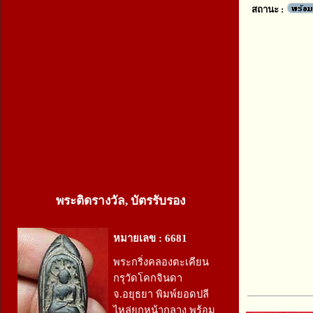
สถานะ :
พระติดรางวัล, บัตรรับรอง
หมายเลข : 6681
พระกริ่งคลองตะเคียน
กรุวัดโคกจินดา
จ.อยุธยา พิมพ์ยอดปลี
ไหล่ยกหน้ากลาง พร้อม