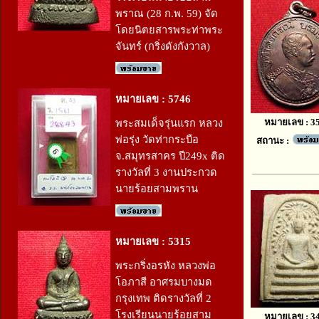
พราณ (28 ก.พ. 59) จัด
โดยนิตยสารพระท่าพระ
จันทร์ (กริ่งดังกังวาล)
หมายเลข : 5746
หมายเลข : 3
พระสมเด็จรุ่นแรก หลวง
พ่อรุ่ง วัดท่ากระบือ
สถานะ :
จ.สมุทรสาคร ปี249x ติด
รางวัลที่ 3 งานประกวด
นายร้อยสามพราน
หมายเลข : 5315
พระกริ่งอรหัง หลวงพ่อ
โอภาสี อาศรมบางมด
กรุงเทพ ติดรางวัลที่ 2
โรงเรียนนายร้อยสาม
หมายเลข : 3