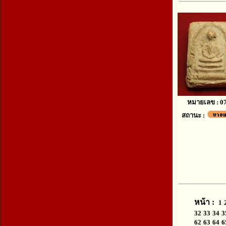
หมายเลข : 0
สถานะ :
หน้า :
1
32
33
34
3
62
63
64
6