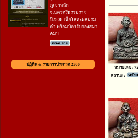
ภูเขาหลัก
จ.นครศรีธรรมราช
ปี2508 เนื้อโลหะผสมรม
ดำ พร้อมบัตรรับรองสมา
คมฯ
ปฏิทิน & รายการประกวด 2566
หมายเลข : 7
สถานะ :