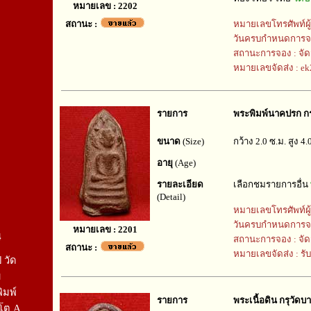
หมายเลข : 2202
สถานะ :
หมายเลขโทรศัพท์ผู
วันครบกำหนดการจ
สถานะการจอง : จัด
หมายเลขจัดส่ง : e
รายการ
พระพิมพ์นาคปรก กร
ขนาด
(Size)
กว้าง 2.0 ซ.ม. สูง 4.
อายุ
(Age)
รายละเอียด
เลือกชมรายการอื่น
(Detail)
หมายเลขโทรศัพท์ผู
วันครบกำหนดการจ
หมายเลข : 2201
4
สถานะการจอง : จัด
สถานะ :
หมายเลขจัดส่ง : รั
 วัด
ม
ิมพ์
รายการ
พระเนื้อดิน กรุวัด
รโต A