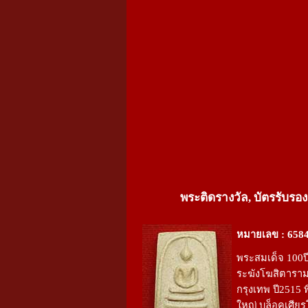
พระติดรางวัล, บัตรรับรอง
หมายเลข : 658
พระสมเด็จ 100ปี
ระฆังโฆสิตารา
กรุงเทพ ปี2515 พ
ใหญ่ บล็อคเศีย