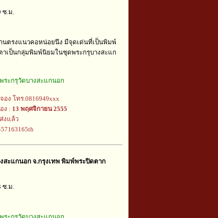
9 ซ.ม.
านตรงแนวคอหน่อยนึง มีจุดเด่นที่เป็นพิมพ์
ตาเป็นกลุ่มพิมพ์นิยมในชุดพระกรุบางสะแก
พระกรุวัดบางสะแกนอก
้จอง โทร.0816949xxx
อง :
13 พฤศจิกายน 2555
ส่งแล้ว
j457163165th
บางสะแกนอก จ.กรุงเทพ พิมพ์พระปิดตาก
3 ซ.ม.
พระกรุวัดบางสะแกนอก