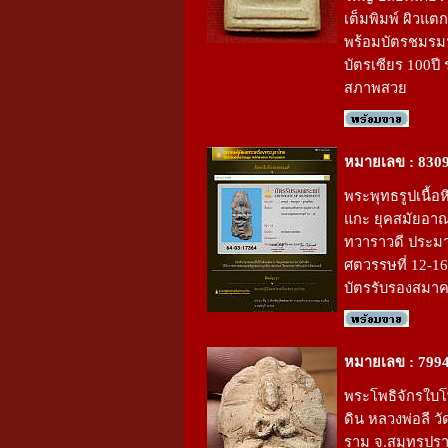
เต็มพิมพ์ ผิวแต
พร้อมบัตรชมรม
บัตรเซียร 100ปี 
สภาพสวย
หมายเลข : 830
พระพุทธรูปเนื้อ
แกะ ยุคสมัยอา
ทวาราวดี ประม
ศตวรรษที่ 12-16
บัตรรับรองสมา
หมายเลข : 799
พระโพธิจักรใบโพธ
ดิน หลวงพ่อลี ว
ราม จ.สมุทรปร