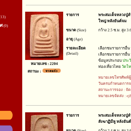
รายการ
พระสมเด็จหลวงปู่ล
(13)
ใหญ่ หลังยันต์จม
ทศ
(0)
ขนาด
(Size)
กว้าง 2.5 ซ.ม. สูง 3.
อายุ
(Age)
รายละเอียด
เลือกชมรายการอื่น
(Detail)
เลือกชมรายการอื่น
ข้อมูลประกอบ
ประว
หมายเลข : 2204
ท่องเที่ยวไทย
วัดใ
สถานะ :
หมายเลขโทรศัพท์ผู
วันครบกำหนดการจ
สถานะการจอง : จัด
หมายเลขจัดส่ง : e
รายการ
พระสมเด็จหลวงปู่ล
สังฆาฏิมีหู หลังยัน
ขนาด
(Size)
กว้าง 2.4 ซ.ม. สูง 3.