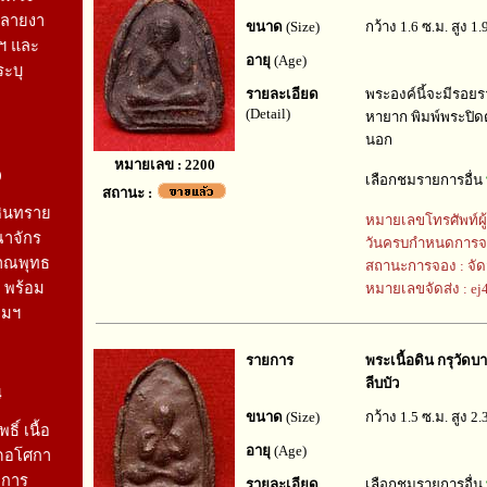
กลายงา
ขนาด
(Size)
กว้าง 1.6 ซ.ม. สูง 1.
ฯ และ
อายุ
(Age)
ระบุ
รายละเอียด
พระองค์นี้จะมีรอยร
(Detail)
หายาก พิมพ์พระปิด
นอก
หมายเลข : 2200
9
เลือกชมรายการอื่น
สถานะ :
หินทราย
หมายเลขโทรศัพท์ผู
ณาจักร
วันครบกำหนดการจ
าณพุทธ
สถานะการจอง : จัด
 พร้อม
หมายเลขจัดส่ง : e
คมฯ
รายการ
พระเนื้อดิน กรุวัด
ลีบบัว
4
ขนาด
(Size)
กว้าง 1.5 ซ.ม. สูง 2.
ิ์ เนื้อ
อายุ
(Age)
ัดอโศกา
าการ
รายละเอียด
เลือกชมรายการอื่น