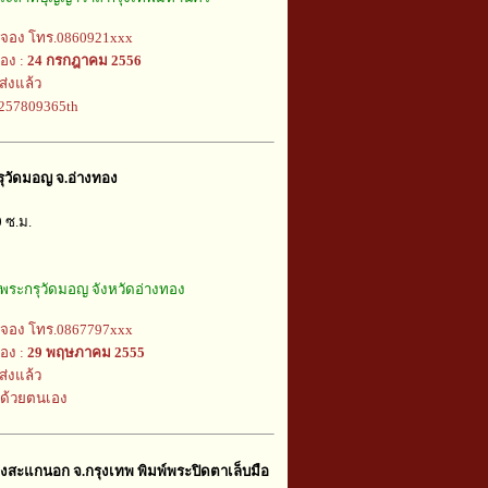
้จอง โทร.0860921xxx
อง :
24 กรกฎาคม 2556
ส่งแล้ว
k257809365th
ุวัดมอญ จ.อ่างทอง
0 ซ.ม.
พระกรุวัดมอญ จังหวัดอ่างทอง
้จอง โทร.0867797xxx
อง :
29 พฤษภาคม 2555
ส่งแล้ว
บด้วยตนเอง
บางสะแกนอก จ.กรุงเทพ พิมพ์พระปิดตาเล็บมือ