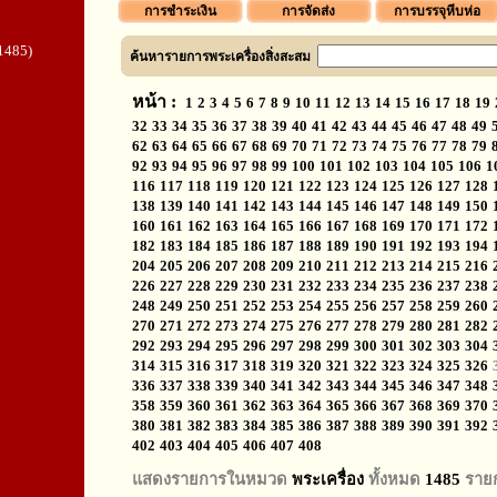
การชำระเงิน
การจัดส่ง
การบรรจุหีบห่อ
1485)
ค้นหารายการพระเครื่องสิ่งสะสม
หน้า :
1
2
3
4
5
6
7
8
9
10
11
12
13
14
15
16
17
18
19
32
33
34
35
36
37
38
39
40
41
42
43
44
45
46
47
48
49
62
63
64
65
66
67
68
69
70
71
72
73
74
75
76
77
78
79
92
93
94
95
96
97
98
99
100
101
102
103
104
105
106
1
116
117
118
119
120
121
122
123
124
125
126
127
128
138
139
140
141
142
143
144
145
146
147
148
149
150
160
161
162
163
164
165
166
167
168
169
170
171
172
182
183
184
185
186
187
188
189
190
191
192
193
194
204
205
206
207
208
209
210
211
212
213
214
215
216
226
227
228
229
230
231
232
233
234
235
236
237
238
248
249
250
251
252
253
254
255
256
257
258
259
260
270
271
272
273
274
275
276
277
278
279
280
281
282
292
293
294
295
296
297
298
299
300
301
302
303
304
314
315
316
317
318
319
320
321
322
323
324
325
326
336
337
338
339
340
341
342
343
344
345
346
347
348
358
359
360
361
362
363
364
365
366
367
368
369
370
380
381
382
383
384
385
386
387
388
389
390
391
392
402
403
404
405
406
407
408
แสดงรายการในหมวด
พระเครื่อง
ทั้งหมด
1485
ราย