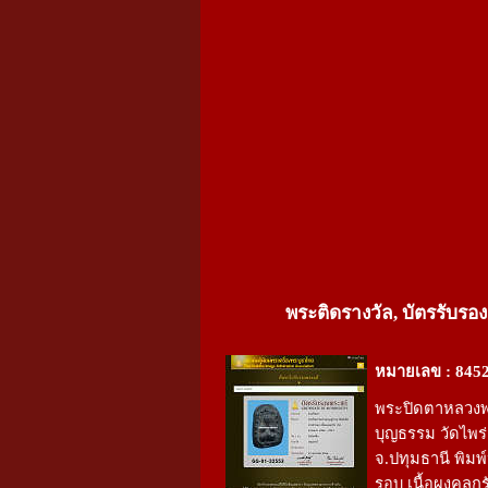
พระติดรางวัล, บัตรรับรอง
หมายเลข : 845
พระปิดตาหลวงพ
บุญธรรม วัดไพร่
จ.ปทุมธานี พิม
รอบ เนื้อผงคลุกร