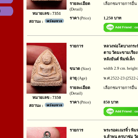
รายละเอียด
เลือกชมรายการอื่น
(Detail)
ม
หมายเลข : 7351
ราคา
(Price)
1,250 บาท
สถานะ :
รายการ
หลวงพ่อโตบางกระทิง
ตาบ วัดมะขามเรียง 
หลังยันต์ พิมพ์เล็ก
width 2.9 cm. height
ขนาด
(Size)
อายุ
(Age)
พ.ศ.2522-23 (2522-2
รายละเอียด
เลือกชมรายการอื่น
(Detail)
หมายเลข : 7350
ราคา
(Price)
850 บาท
สถานะ :
รายการ
พระรอดเณรจิ๋ว พิมพ
จ.ลำพูน ครูบาชุ่ม ว