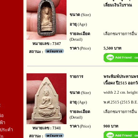
เลี่ยมเงินโบราณ
ขนาด
(Size)
อายุ
(Age)
รายละเอียด
เลือกชมรายการอื่น
(Detail)
หมายเลข : 7347
ราคา
(Price)
5,500 บาท
สถานะ :
รายการ
พระพิมพ์ประทานพร 
เนื้อผง ปี2515 ออก
width 2.2 cm. height
ขนาด
(Size)
อายุ
(Age)
พ.ศ.2515 (2515 B.E.
2
รายละเอียด
เลือกชมรายการอื่น
่อ
(Detail)
ฟ้า
ราคา
(Price)
900 บาท
หมายเลข : 7341
พ์ประคำ
สถานะ :
ัก