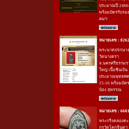
ประมาณปี 2466
พร้อมบัตรรับรอ
คมฯ
หมายเลข : 826
พระนาคปรกนางต
วัดนางตรา
จ.นครศรีธรรมรา
ใหญ่ เนื้อชินเงิน
ประมาณพุทธศตว
15-16 พร้อมบัต
ป๋อง สุพรรณ
หมายเลข : 668
พระกริ่งคลองตะ
กรุวัดโคกจินดา