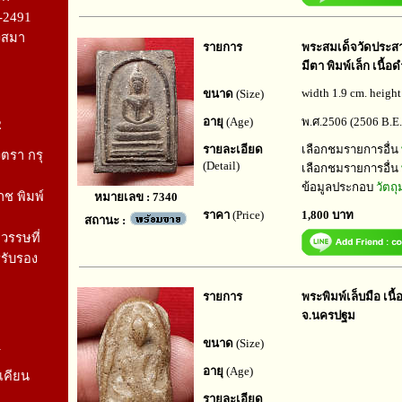
-2491
งสมา
รายการ
พระสมเด็จวัดประสา
มีตา พิมพ์เล็ก เนื
width 1.9 cm. height
ขนาด
(Size)
อายุ
(Age)
พ.ศ.2506 (2506 B.E.
2
รายละเอียด
เลือกชมรายการอื่น
รา กรุ
(Detail)
เลือกชมรายการอื่น
ข้อมูลประกอบ
วัตถ
ช พิมพ์
หมายเลข : 7340
ราคา
(Price)
1,800 บาท
สถานะ :
รรษที่
รรับรอง
รายการ
พระพิมพ์เล็บมือ เนื้
จ.นครปฐม
ขนาด
(Size)
1
อายุ
(Age)
เคียน
รายละเอียด