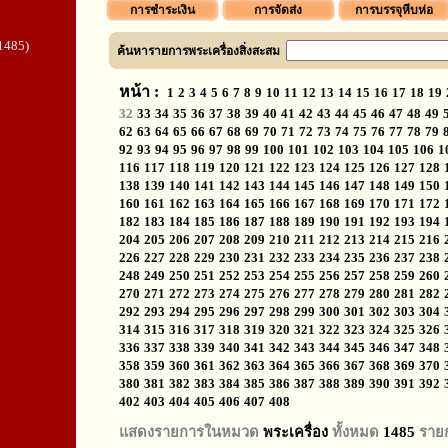
การชำระเงิน
การจัดส่ง
การบรรจุหีบห่อ
1485)
ค้นหารายการพระเครื่องสิ่งสะสม
หน้า :
1
2
3
4
5
6
7
8
9
10
11
12
13
14
15
16
17
18
19
32
33
34
35
36
37
38
39
40
41
42
43
44
45
46
47
48
49
62
63
64
65
66
67
68
69
70
71
72
73
74
75
76
77
78
79
92
93
94
95
96
97
98
99
100
101
102
103
104
105
106
1
116
117
118
119
120
121
122
123
124
125
126
127
128
138
139
140
141
142
143
144
145
146
147
148
149
150
160
161
162
163
164
165
166
167
168
169
170
171
172
182
183
184
185
186
187
188
189
190
191
192
193
194
204
205
206
207
208
209
210
211
212
213
214
215
216
226
227
228
229
230
231
232
233
234
235
236
237
238
248
249
250
251
252
253
254
255
256
257
258
259
260
270
271
272
273
274
275
276
277
278
279
280
281
282
292
293
294
295
296
297
298
299
300
301
302
303
304
314
315
316
317
318
319
320
321
322
323
324
325
326
336
337
338
339
340
341
342
343
344
345
346
347
348
358
359
360
361
362
363
364
365
366
367
368
369
370
380
381
382
383
384
385
386
387
388
389
390
391
392
402
403
404
405
406
407
408
แสดงรายการในหมวด
พระเครื่อง
ทั้งหมด
1485
ราย