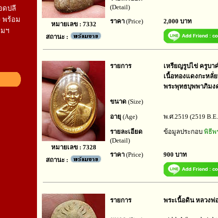
(Detail)
อดปลี
 พร้อม
ราคา
(Price)
2,000 บาท
หมายเลข : 7332
คมฯ
สถานะ :
รายการ
เหรียญรูปไข่ ครูบา
เนื้อทองแดงกะหลั่ย
พระพุทธบุพพาภิมงคล
ขนาด
(Size)
อายุ
(Age)
พ.ศ.2519 (2519 B.E.
รายละเอียด
ข้อมูลประกอบ
พิธี
(Detail)
หมายเลข : 7328
ราคา
(Price)
900 บาท
สถานะ :
รายการ
พระเนื้อดิน หลวงพ่