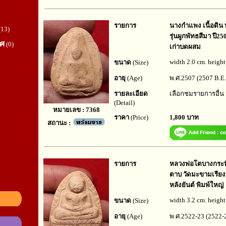
รายการ
นางกำแพง เนื้อดิน
(13)
รุ่นผูกพัทธสีมา ปี
ทศ
(0)
เก่าบดผสม
width 2.0 cm. height
ขนาด
(Size)
อายุ
(Age)
พ.ศ.2507 (2507 B.E.
รายละเอียด
เลือกชมรายการอื่น
(Detail)
หมายเลข : 7368
ราคา
(Price)
1,800 บาท
สถานะ :
รายการ
หลวงพ่อโตบางกระทิง
ตาบ วัดมะขามเรียง 
หลังยันต์ พิมพ์ใหญ่
width 3.2 cm. height
ขนาด
(Size)
อายุ
(Age)
พ.ศ.2522-23 (2522-2