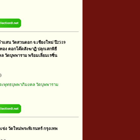
คำแสน วัดสวนดอก จ.เชียงใหม่ ปี2519
ทอง ตอกโค๊ดสังฆาฏิ ปลุกเสกพิธี
 วัดบุพพาราม พร้อมเลี่ยมเรซิ่น
)
พระพุทธบุพพาภิมงคล วัดบุพพาราม
อเข่ง วัดใหม่พระพิเรนทร์ กรุงเทพ