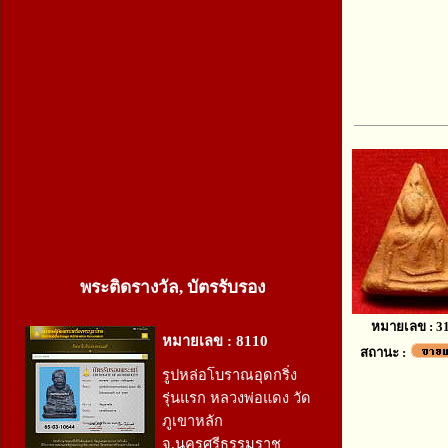
พระติดรางวัล, บัตรรับรอง
หมายเลข : 3
หมายเลข : 8110
สถานะ :
รูปหล่อโบราณอุดกริ่ง
รุ่นแรก หลวงพ่อแดง วัด
ภูเขาหลัก
จ.นครศรีธรรมราช