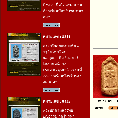
ปี2508 เนื้อโลหะผสมรม
ดำ พร้อมบัตรรับรองสมา
คมฯ
หมายเลข : 8311
พระกริ่งคลองตะเคียน
กรุวัดโคกจินดา
จ.อยุธยา พิมพ์ยอดปลี
ไหล่ยกหน้ากลาง
ประมาณพุทธศตวรรษที่
22-23 พร้อมบัตรรับรอง
สมาคมฯ
หมายเลข : 8452
หมายเลข : 3
สถานะ :
พระปิดตาหลวงพ่อ
บุญธรรม วัดไพร่ฟ้า