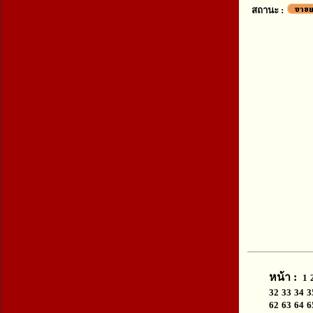
สถานะ :
หน้า :
1
32
33
34
3
62
63
64
6