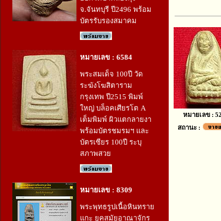
จ.จันทบุรี ปี2496 พร้อม
บัตรรับรองสมาคม
หมายเลข : 6584
พระสมเด็จ 100ปี วัด
ระฆังโฆสิตาราม
กรุงเทพ ปี2515 พิมพ์
ใหญ่ บล็อคเศียรโต A
หมายเลข : 5
เต็มพิมพ์ ผิวแตกลายงา
สถานะ :
พร้อมบัตรชมรมฯ และ
บัตรเซียร 100ปี ระบุ
สภาพสวย
หมายเลข : 8309
พระพุทธรูปเนื้อหินทราย
แกะ ยุคสมัยอาณาจักร