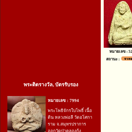
หมายเลข : 5
สถานะ :
พระติดรางวัล, บัตรรับรอง
หมายเลข : 7994
พระโพธิจักรใบโพธิ์ เนื้อ
ดิน หลวงพ่อลี วัดอโศกา
ราม จ.สมุทรปราการ
ออกวัดป่าคลองกุ้ง