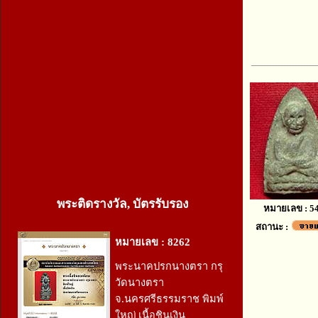
พระติดรางวัล, บัตรรับรอง
หมายเลข : 5
สถานะ :
หมายเลข : 8262
พระนาคปรกนางตรา กรุ
วัดนางตรา
จ.นครศรีธรรมราช พิมพ์
ใหญ่ เนื้อชินเงิน