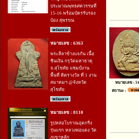
ประมาณพุทธศตวรรษที่
15-16 พร้อมบัตรรับรอง
ป๋อง สุพรรณ
หมายเลข : 6363
พระลีลาข้างแจกัน เนื้อ
ชินเงิน กรุวัดมหาธาตุ
จ.สุโขทัย แชมป์งาน
พื้นที่ ติดรางวัล ที่ 1 งาน
สมาคมฯ @จังหวัด
หมายเลข : 5
สุโขทัย
สถานะ :
หมายเลข : 8110
รูปหล่อโบราณอุดกริ่ง
รุ่นแรก หลวงพ่อแดง วัด
ภูเขาหลัก