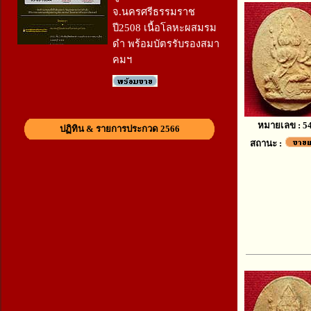
จ.นครศรีธรรมราช
ปี2508 เนื้อโลหะผสมรม
ดำ พร้อมบัตรรับรองสมา
คมฯ
หมายเลข : 5
ปฏิทิน & รายการประกวด 2566
สถานะ :