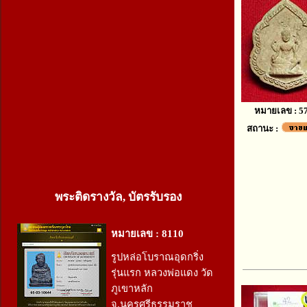
หมายเลข : 5
สถานะ :
พระติดรางวัล, บัตรรับรอง
หมายเลข : 8110
รูปหล่อโบราณอุดกริ่ง
รุ่นแรก หลวงพ่อแดง วัด
ภูเขาหลัก
จ.นครศรีธรรมราช