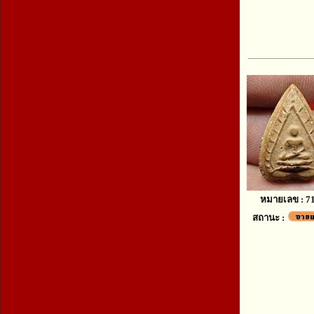
หมายเลข : 7
สถานะ :