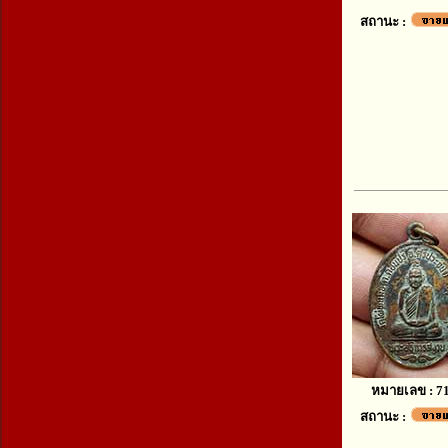
สถานะ :
หมายเลข : 7
สถานะ :