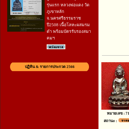
รุ่นแรก หลวงพ่อแดง วัด
ภูเขาหลัก
จ.นครศรีธรรมราช
ปี2508 เนื้อโลหะผสมรม
ดำ พร้อมบัตรรับรองสมา
คมฯ
ปฏิทิน & รายการประกวด 2566
หมายเลข : 7
สถานะ :