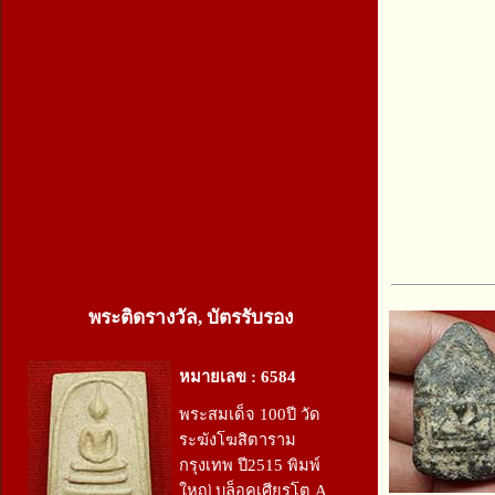
พระติดรางวัล, บัตรรับรอง
หมายเลข : 6584
พระสมเด็จ 100ปี วัด
ระฆังโฆสิตาราม
กรุงเทพ ปี2515 พิมพ์
ใหญ่ บล็อคเศียรโต A