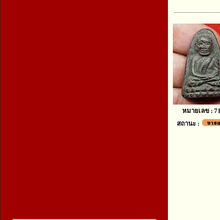
หมายเลข : 7
สถานะ :