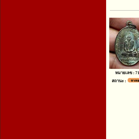
หมายเลข : 7
สถานะ :