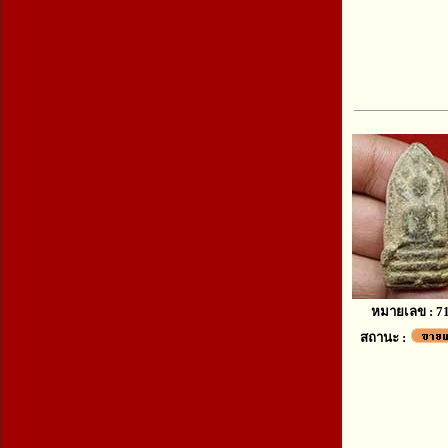
หมายเลข : 7
สถานะ :