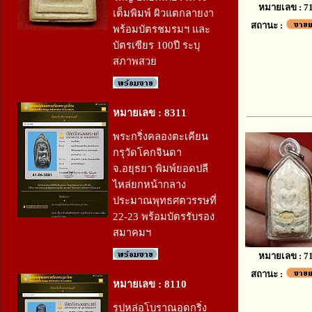
หมายเลข : 7
เต็มพิมพ์ ผิวแตกลายงา
สถานะ :
พร้อมบัตรชมรมฯ และ
บัตรเซียร 100ปี ระบุ
สภาพสวย
หมายเลข : 8311
พระกริ่งคลองตะเคียน
กรุวัดโคกจินดา
จ.อยุธยา พิมพ์ยอดปลี
ไหล่ยกหน้ากลาง
ประมาณพุทธศตวรรษที่
22-23 พร้อมบัตรรับรอง
สมาคมฯ
หมายเลข : 7
สถานะ :
หมายเลข : 8110
รูปหล่อโบราณอุดกริ่ง