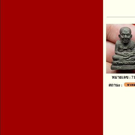
หมายเลข : 7
สถานะ :