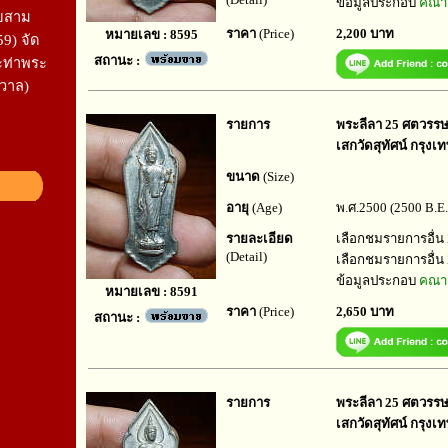
ข้อมูลประกอบ
คณาจ
อยสาม
ราคา
(Price)
2,200 บาท
หมายเลข : 8595
9) จัด
สถานะ :
ท่าพระ
ังวาล)
รายการ
พระลีลา 25 ศตวรรษ ป
เสกวัดสุทัศน์ กรุง
ขนาด
(Size)
อายุ
(Age)
พ.ศ.2500 (2500 B.E.
รายละเอียด
เลือกชมรายการอื่น
(Detail)
เลือกชมรายการอื่น
ข้อมูลประกอบ
คณาจ
หมายเลข : 8591
ราคา
(Price)
2,650 บาท
สถานะ :
รายการ
พระลีลา 25 ศตวรรษ ป
เสกวัดสุทัศน์ กรุงเ