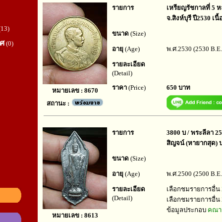
รายการ
เหรียญรัชกาลที่ 5 ห
จ.สิงห์บุรี ปี2530 เ
(13)
ขนาด
(Size)
ทศ
(0)
อายุ
(Age)
พ.ศ.2530 (2530 B.E.
รายละเอียด
(Detail)
ราคา
(Price)
650 บาท
หมายเลข : 8670
สถานะ :
รายการ
3800 บ / พระลีลา 25
สิญจน์ (หายากสุด) ป
ขนาด
(Size)
อายุ
(Age)
พ.ศ.2500 (2500 B.E.
รายละเอียด
เลือกชมรายการอื่น
(Detail)
เลือกชมรายการอื่น
ข้อมูลประกอบ
คณาจ
หมายเลข : 8613