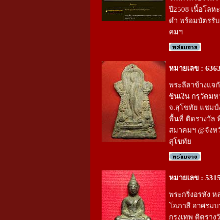
ปี2508 เนื้อโล
ดำ พร้อมบัตรรั
คมฯ
หมายเลข : 636
พระลีลาข้างแจกัน
ชินเงิน กรุวัดมห
จ.สุโขทัย แชมป
พื้นที่ ติดรางวัล 
สมาคมฯ @จังหว
สุโขทัย
หมายเลข : 531
พระกริ่งอรหัง ห
โอภาสี อาศรมบ
กรุงเทพ ติดรางวั