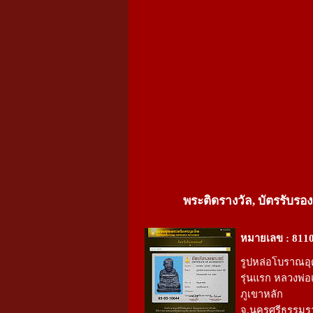
พระติดรางวัล, บัตรรับรอง
หมายเลข : 811
รูปหล่อโบราณอุด
รุ่นแรก หลวงพ่อ
ภูเขาหลัก
จ.นครศรีธรรมร