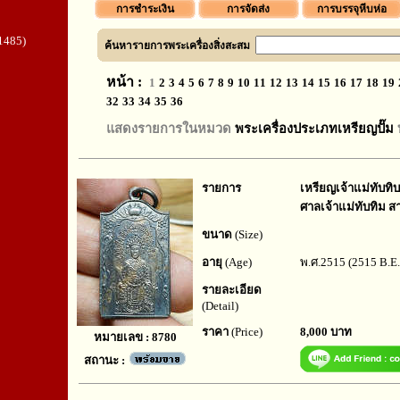
การชำระเงิน
การจัดส่ง
การบรรจุหีบห่อ
1485)
ค้นหารายการพระเครื่องสิ่งสะสม
หน้า :
1
2
3
4
5
6
7
8
9
10
11
12
13
14
15
16
17
18
19
32
33
34
35
36
แสดงรายการในหมวด
พระเครื่องประเภทเหรียญปั๊ม
รายการ
เหรียญเจ้าแม่ทับทิบ (
ศาลเจ้าแม่ทับทิม ส
ขนาด
(Size)
อายุ
(Age)
พ.ศ.2515 (2515 B.E.
รายละเอียด
(Detail)
ราคา
(Price)
8,000 บาท
หมายเลข : 8780
สถานะ :