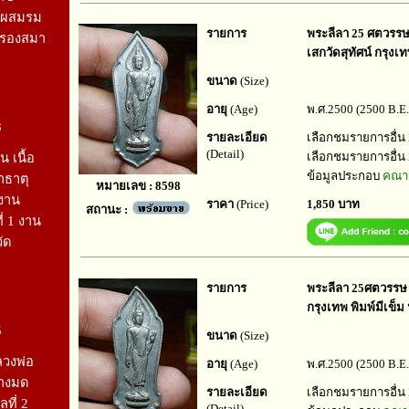
หะผสมรม
รายการ
พระลีลา 25 ศตวรรษ ป
บรองสมา
เสกวัดสุทัศน์ กรุงเ
ขนาด
(Size)
อายุ
(Age)
พ.ศ.2500 (2500 B.E.
3
รายละเอียด
เลือกชมรายการอื่น
(Detail)
เลือกชมรายการอื่น
 เนื้อ
ข้อมูลประกอบ
คณาจ
าธาตุ
หมายเลข : 8598
์งาน
ราคา
(Price)
1,850 บาท
สถานะ :
ที่ 1 งาน
ัด
รายการ
พระลีลา 25ศตวรรษ เน
กรุงเทพ พิมพ์มีเข็ม 
5
ขนาด
(Size)
ลวงพ่อ
อายุ
(Age)
พ.ศ.2500 (2500 B.E.
างมด
รายละเอียด
เลือกชมรายการอื่น
ลที่ 2
(Detail)