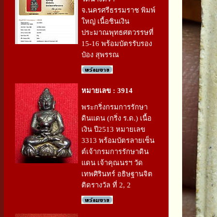
จ.นครศรีธรรมราช พิมพ์
ใหญ่ เนื้อชินเงิน
ประมาณพุทธศตวรรษที่
15-16 พร้อมบัตรรับรอง
ป๋อง สุพรรณ
หมายเลข : 3914
พระกริ่งกรมการรักษา
ดินแดน (กริ่ง ร.ด.) เนื้อ
เงิน ปี2513 หมายเลข
3313 พร้อมบัตรลายเซ็น
ต์เจ้ากรมการรักษาดิน
แดน เจ้าคุณนรฯ วัด
เทพศิรินทร์ อธิษฐานจิต
ติดรางวัล ที่ 2, 2