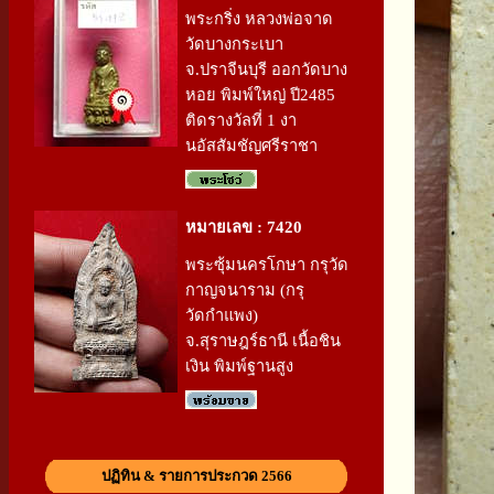
พระกริ่ง หลวงพ่อจาด
วัดบางกระเบา
จ.ปราจีนบุรี ออกวัดบาง
หอย พิมพ์ใหญ่ ปี2485
ติดรางวัลที่ 1 งา
นอัสสัมชัญศรีราชา
หมายเลข : 7420
พระซุ้มนครโกษา กรุวัด
กาญจนาราม (กรุ
วัดกำแพง)
จ.สุราษฎร์ธานี เนื้อชิน
เงิน พิมพ์ฐานสูง
ปฏิทิน & รายการประกวด 2566