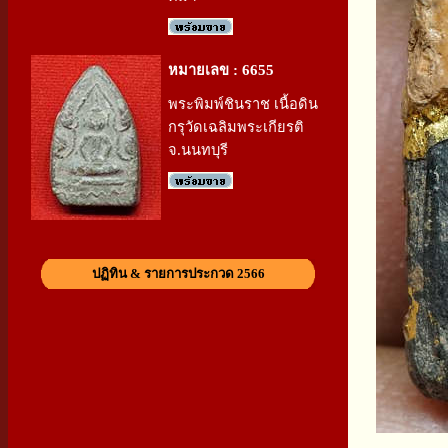
หมายเลข : 6655
พระพิมพ์ชินราช เนื้อดิน
กรุวัดเฉลิมพระเกียรติ
จ.นนทบุรี
ปฏิทิน & รายการประกวด 2566