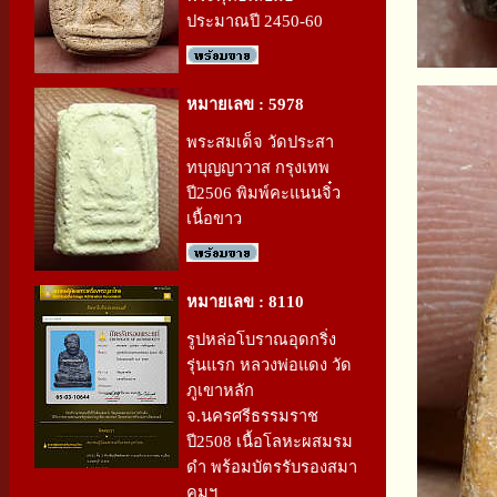
ประมาณปี 2450-60
หมายเลข : 5978
พระสมเด็จ วัดประสา
ทบุญญาวาส กรุงเทพ
ปี2506 พิมพ์คะแนนจิ๋ว
เนื้อขาว
หมายเลข : 8110
รูปหล่อโบราณอุดกริ่ง
รุ่นแรก หลวงพ่อแดง วัด
ภูเขาหลัก
จ.นครศรีธรรมราช
ปี2508 เนื้อโลหะผสมรม
ดำ พร้อมบัตรรับรองสมา
คมฯ