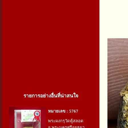
รายการอย่างอื่นที่น่าสนใจ
หมายเลข : 5767
พระผงกรุวัดคู้สลอด
จ.พระนครศรีอยุธยา