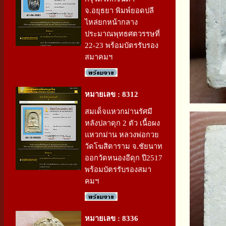
จ.อยุธยา พิมพ์ยอดปลี
ไหล่ยกหน้ากลาง
ประมาณพุทธศตวรรษที่
22-23 พร้อมบัตรรับรอง
สมาคมฯ
หมายเลข : 8312
สมเด็จแหวกม่านรัศมี
หลังปลาดุก 2 ตัว เนื้อผง
แหวกม่าน หลวงพ่อกวย
วัดโฆสิตาราม จ.ชัยนาท
ออกวัดหนองอีดุก ปี2517
พร้อมบัตรรับรองสมา
คมฯ
หมายเลข : 8336