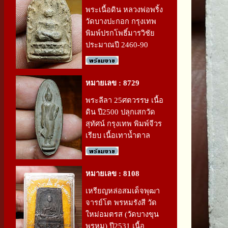
พระเนื้อดิน หลวงพ่อพริ้ง
วัดบางปะกอก กรุงเทพ
พิมพ์ปรกโพธิ์มารวิชัย
ประมาณปี 2460-90
หมายเลข : 8729
พระลีลา 25ศตวรรษ เนื้อ
ดิน ปี2500 ปลุกเสกวัด
สุทัศน์ กรุงเทพ พิมพ์จีวร
เรียบ เนื้อเทาน้ำตาล
หมายเลข : 8108
เหรียญหล่อสมเด็จพุฒา
จารย์โต พรหมรังสี วัด
ใหม่อมตรส (วัดบางขุน
พรหม) ปี2531 เนื้อ