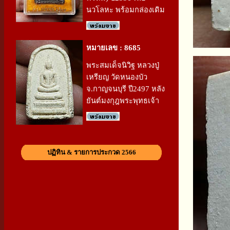
นวโลหะ พร้อมกล่องเดิม
หมายเลข : 8685
พระสมเด็จนิวิฐ หลวงปู่
เหรียญ วัดหนองบัว
จ.กาญจนบุรี ปี2497 หลัง
ยันต์มงกุฎพระพุทธเจ้า
ปฏิทิน & รายการประกวด 2566