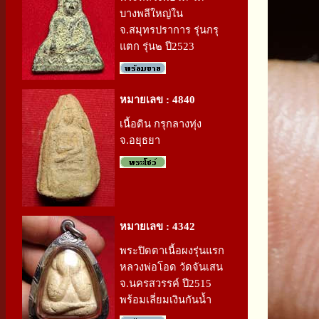
บางพลีใหญ่ใน
จ.สมุทรปราการ รุ่นกรุ
แตก รุ่น๒ ปี2523
หมายเลข : 4840
เนื้อดิน กรุกลางทุ่ง
จ.อยุธยา
หมายเลข : 4342
พระปิดตาเนื้อผงรุ่นแรก
หลวงพ่อโอด วัดจันเสน
จ.นครสวรรค์ ปี2515
พร้อมเลี่ยมเงินกันน้ำ