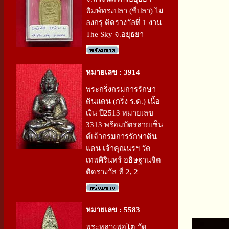
พิมพ์ทรงปลา (ขี่ปลา) ไม่
ลงกรุ ติดรางวัลที่ 1 งาน
The Sky จ.อยุธยา
หมายเลข : 3914
พระกริ่งกรมการรักษา
ดินแดน (กริ่ง ร.ด.) เนื้อ
เงิน ปี2513 หมายเลข
3313 พร้อมบัตรลายเซ็น
ต์เจ้ากรมการรักษาดิน
แดน เจ้าคุณนรฯ วัด
เทพศิรินทร์ อธิษฐานจิต
ติดรางวัล ที่ 2, 2
หมายเลข : 5583
พระหลวงพ่อโต วัด