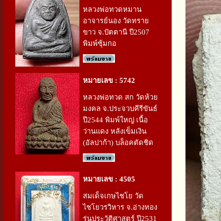
หลวงพ่อทวดหมาน
อาจารย์นอง วัดทราย
ขาว จ.ปัตตานี ปี2507
พิมพ์ซุ้มกอ
หมายเลข : 5742
หลวงพ่อทวด สก วัดห้วย
มงคล จ.ประจวบคีรีขันธ์
ปี2544 พิมพ์ใหญ่ เนื้อ
ว่านแดง หลังเข็มเงิน
(อัลปาก้า) บล็อคตัดชิด
หมายเลข : 4505
สมเด็จเกษไชโย วัด
ไชโยวรวิหาร จ.อ่างทอง
รุ่นประวัติศาสตร์ ปี2531