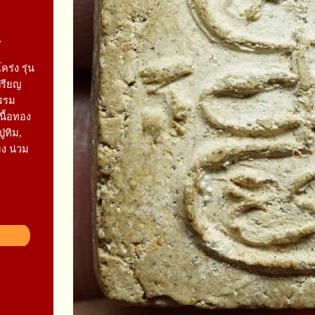
7
ร่ง รุ่น
ปรียญ
รรม
เนื้อทอง
่ทิม,
่ยง น่วม