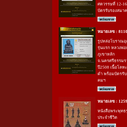
ศตวรรษที่ 12-16
บัตรรับรองสมา
หมายเลข : 811
รูปหล่อโบราณอุด
รุ่นแรก หลวงพ่อ
ภูเขาหลัก
จ.นครศรีธรรมร
ปี2508 เนื้อโล
ดำ พร้อมบัตรรั
คมฯ
หมายเลข : 125
หนังสือพระพุทธ
ประจำชีวิต