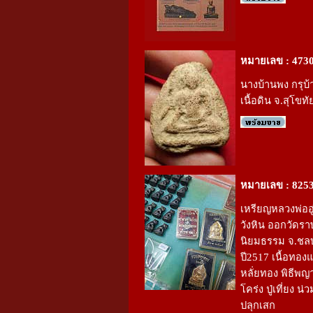
หมายเลข : 473
นางบ้านพง กรุบ
เนื้อดิน จ.สุโขทั
หมายเลข : 825
เหรียญหลวงพ่ออู
วังหิน ออกวัดรา
นิยมธรรม จ.ชลบุ
ปี2517 เนื้อทอง
หลั่ยทอง พิธีพญา
โคร่ง ปู่เที่ยง น
ปลุกเสก