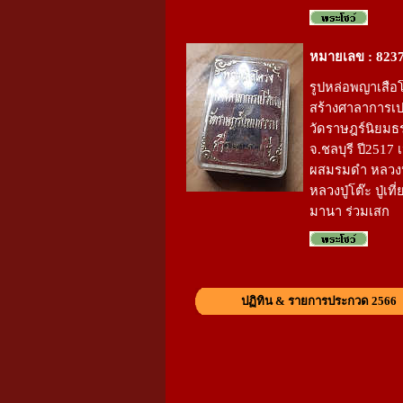
หมายเลข : 823
รูปหล่อพญาเสือโค
สร้างศาลาการเ
วัดราษฎร์นิยมธ
จ.ชลบุรี ปี2517 
ผสมรมดำ หลวงปู
หลวงปู่โต๊ะ ปู่เที
มานา ร่วมเสก
ปฏิทิน & รายการประกวด 2566