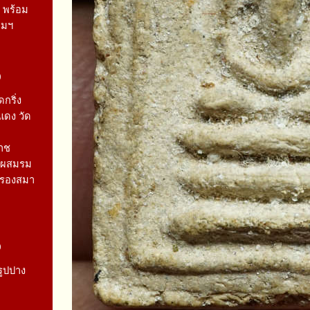
 พร้อม
คมฯ
0
กริ่ง
แดง วัด
าช
หะผสมรม
บรองสมา
9
รูปปาง