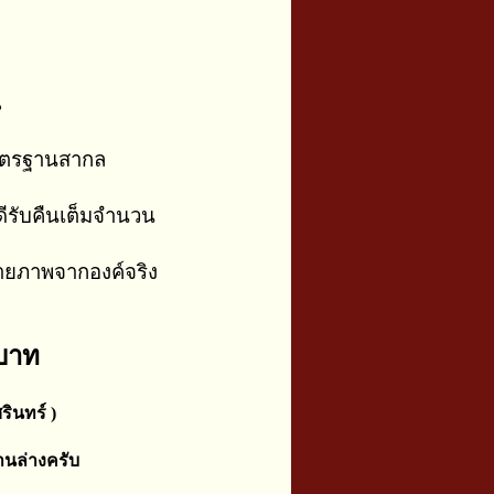
น
าตรฐานสากล
ีรับคืนเต็มจำนวน
่ายภาพจากองค์จริง
 บาท
รินทร์ )
านล่างครับ