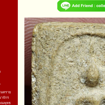
จ
9
หินทราย
ณาจักร
าณพุทธ