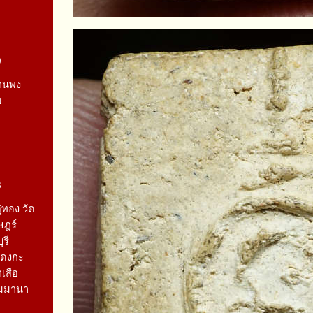
0
้านพง
ย
3
่ทอง วัด
ษฎร์
รี
แดงกะ
เสือ
่วมมานา