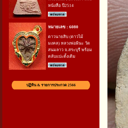
หนังสือ ปี2514
หมายเลข : 6080
ดาวนายสิบ (ดาวไม้
มงคล) หลวงพ่อผินะ วัด
สนมลาว จ.สระบุรี พร้อม
ตลับแปะตั้งเดิม
ปฏิทิน & รายการประกวด 2566