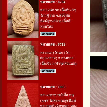
หมายเลข : 8704
พระนาคปรก เนื้อดิน กรุ
วัดกุฎีราย จ.สุโขทัย
พิมพ์ฐานกลาง เนื้อสี
หม้อใหม่
หมายเลข : 6712
พระผงกรุวัดนก (วัด
สกุณาราม) จ.อ่างทอง
เนื้อเขียว (ชำรุดส่วนบน)
หมายเลข : 1885
พระผงอาจารย์เชื้อ หนู
เพชร วัดสะพานสูง พิมพ์
พระสมเด็จจิตรลดา หลัง