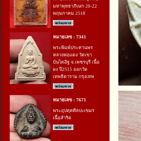
มหาพุทธาภิเษก 20-22
พฤษภาคม 2518
หมายเลข : 7341
พระพิมพ์ประทานพร
หลวงพ่อแดง วัดเขา
บันไดอิฐ จ.เพชรบุรี เนื้อ
ผง ปี2515 ออกวัด
เทพธิดาราม กรุงเทพ
หมายเลข : 7671
พระอุปคุตศิลปะเขมร
เนื้อสำริด