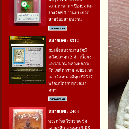
จ.สมุทรสาคร ปี249x ติด
รางวัลที่ 3 งานประกวด
นายร้อยสามพราน
หมายเลข : 8312
สมเด็จแหวกม่านรัศมี
หลังปลาดุก 2 ตัว เนื้อผง
แหวกม่าน หลวงพ่อกวย
วัดโฆสิตาราม จ.ชัยนาท
ออกวัดหนองอีดุก ปี2517
พร้อมบัตรรับรองสมา
คมฯ
หมายเลข : 2403
พระกริ่งแก้วมรกต วัด
เสาธงหิน จ.นนทบุรี พิธี