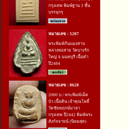
กรุงเทพ พิมพ์ฐาน 3 ชั้น
บรรจุกรุ
หมายเลข : 5207
พระพิมพ์ก้นแมงสาบ
หลวงพ่อสาย วัดบางรัก
ใหญ่ จ.นนทบุรี เนื้อดำ
ปี2484
หมายเลข : 8628
2000 บ / พระพิมพ์เม็ด
บัว เนื้อดิน เจ้าคุณโพธิ์
วัดชัยพฤกษ์มาลา
กรุงเทพ ปี2442 พิมพ์พระ
สังกัจจายน์ (นิยมสุด)