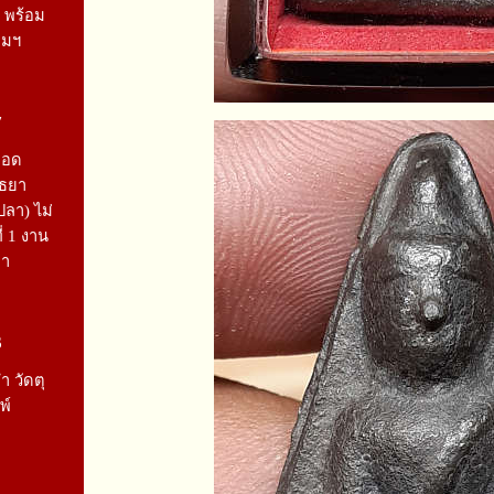
 พร้อม
คมฯ
7
ลอด
ุธยา
ปลา) ไม่
ี่ 1 งาน
ยา
6
 วัดตุ
พ์