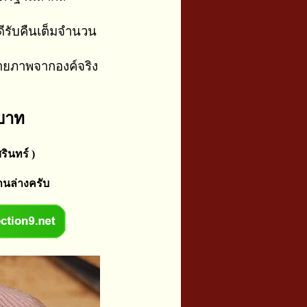
ีรับคืนเต็มจำนวน
่ายภาพจากองค์จริง
 บาท
รินทร์ )
านล่างครับ