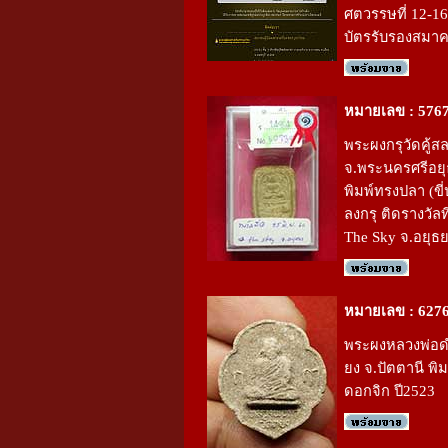
ศตวรรษที่ 12-16
บัตรรับรองสมา
หมายเลข : 576
พระผงกรุวัดคู้ส
จ.พระนครศรีอย
พิมพ์ทรงปลา (ขี่
ลงกรุ ติดรางวัลท
The Sky จ.อยุธ
หมายเลข : 627
พระผงหลวงพ่อดำ
ยง จ.ปัตตานี พิม
ดอกจิก ปี2523