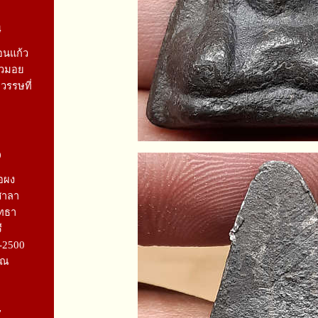
4
อนแก้ว
ียวมอย
รรษที่
9
อผง
ศาลา
ัทธา
ี
-2500
าณ
7