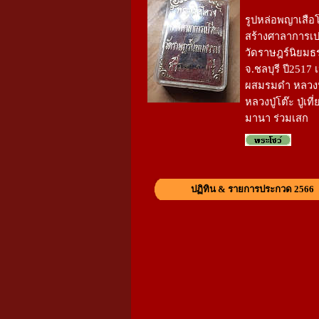
รูปหล่อพญาเสือโค
สร้างศาลาการเ
วัดราษฎร์นิยมธ
จ.ชลบุรี ปี2517 
ผสมรมดำ หลวงปู
หลวงปู่โต๊ะ ปู่เที
มานา ร่วมเสก
ปฏิทิน & รายการประกวด 2566