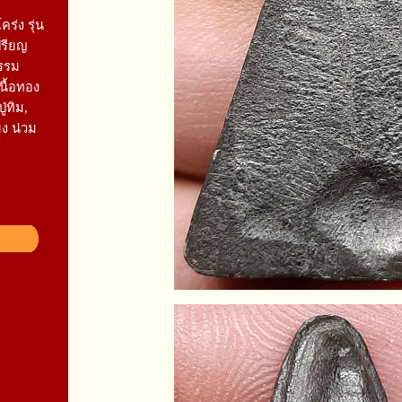
ร่ง รุ่น
ปรียญ
รรม
เนื้อทอง
่ทิม,
่ยง น่วม