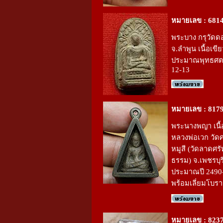
หมายเลข : 681
พระบาง กรุวัดด
จ.ลำพูน เนื้อเข
ประมาณพุทธศตว
12-13
หมายเลข : 817
พระนางพญา เนื้
หลวงพ่อเวก วัด
หมูสี (วัดลาดศร
ธรรม) จ.เพชรบุร
ประมาณปี 2490
พร้อมเลี่ยมโบร
หมายเลข : 823