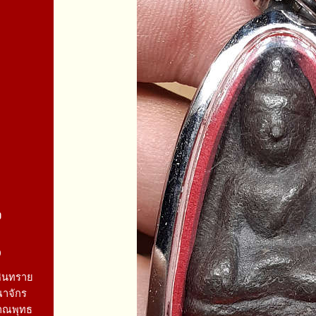
จ
9
หินทราย
ณาจักร
าณพุทธ