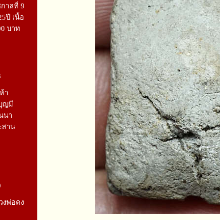
ชกาลที่ 9
ปี เนื้อ
00 บาท
3
ห้า
บุญมี
านนา
ระสาน
0
วงพ่อคง