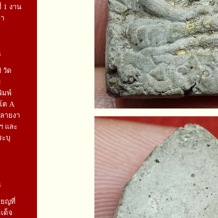
ี่ 1 งาน
ยา
4
 วัด
ม
ิมพ์
รโต A
กลายงา
ฯ และ
ระบุ
4
ยญที่
เด็จ