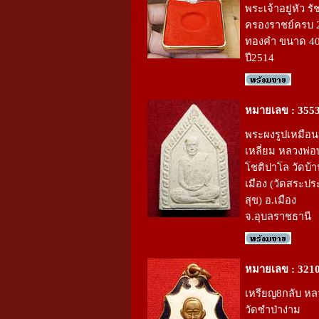
พระเจ้าอยู่หัว รั
ครองราชย์ครบ 25
ทองคำ ขนาด 4
ปี2514
หมายเลข : 355
พระผงรูปเหมือน
เหลี่ยม หลวงพ่อ
โชติปาโล วัดบ้
เมือง (วัดสระป
สุข) อ.เมือง
จ.อุบลราชธานี
หมายเลข : 321
เหรียญ8กลับ หล
วัดซำป่าง่าม