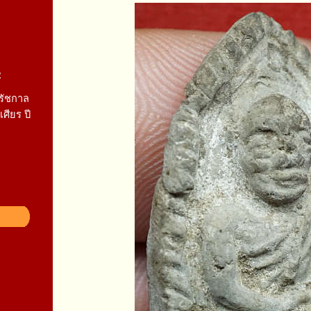
2
 รัชกาล
เศียร ปี