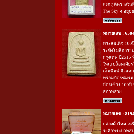
ลงกรุ ติดรางวัลท
The Sky จ.อยุธ
หมายเลข : 658
พระสมเด็จ 100ปี
ระฆังโฆสิตารา
กรุงเทพ ปี2515 พ
ใหญ่ บล็อคเศีย
เต็มพิมพ์ ผิวแต
พร้อมบัตรชมรม
บัตรเซียร 100ปี 
สภาพสวย
หมายเลข : 819
กล่องผ้าไหม เหรี
ระลึกพระบาทสม