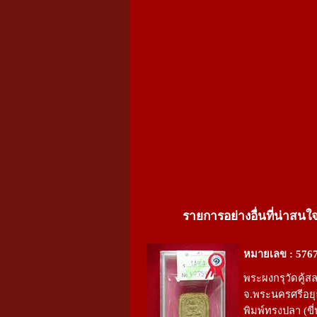
รายการอย่างอื่นที่น่าสนใ
หมายเลข : 576
พระผงกรุวัดคู้ส
จ.พระนครศรีอย
พิมพ์ทรงปลา (ขี่