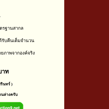
น
าตรฐานสากล
ีรับคืนเต็มจำนวน
่ายภาพจากองค์จริง
 บาท
รินทร์ )
านล่างครับ