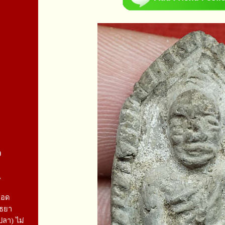
จ
7
ลอด
ุธยา
ปลา) ไม่