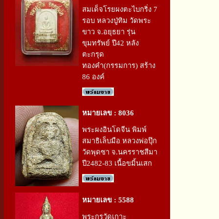
สมเด็จโรยผงตะไบกริ่ง 7
รอบ หลวงปู่ทิม วัดพระ
ขาว จ.อยุธยา รุ่น
ขุมทรัพย์ ปี42 หลัง
ตะกรุด
ทองคำ(กรรมการ) สร้าง
86 องค์
หมายเลข : 8036
พระผงอินโดจีน พิมพ์
สมาธิเล็บมือ หลวงพ่อปุ๊ก
วัดพุดซา จ.นครราชสีมา
ปี2482-83 เนื้อขมิ้นเสก
หมายเลข : 5588
พระกรุวัดเกาะ