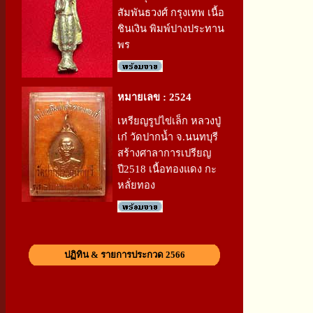
สัมพันธวงศ์ กรุงเทพ เนื้อ
ชินเงิน พิมพ์ปางประทาน
พร
หมายเลข : 2524
เหรียญรูปไข่เล็ก หลวงปู่
เก๋ วัดปากน้ำ จ.นนทบุรี
สร้างศาลาการเปรียญ
ปี2518 เนื้อทองแดง กะ
หลั่ยทอง
ปฏิทิน & รายการประกวด 2566