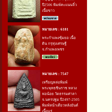
ปี2506 พิมพ์คะแนนจิ๋ว
เนื้อขาว
หมายเลข : 6181
พระกำแพงซุ้มยอ เนื้อ
ดิน กรุทุ่งเศรษฐี
จ.กำแพงเพชร
หมายเลข : 7547
เหรียญหล่อพิมพ์
พระพุทธชินราช หลวง
พ่อน้อย วัดธรรมศาลา
จ.นครปฐม ปี2497-2505
พิมพ์หน้าเดียวหลังยันต์
เนื้อแร่