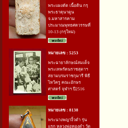
พระแผงตัด เนื้อดิน กรุ
พระธาตุนาดูน
จ.มหาสารคาม
ประมาณพุทธศตวรรษที่
10-13 (กรุใหม่)
หมายเลข : 5253
พระฉายาลักษณ์สมเด็จ
พระเทพรัตนราชสุดาฯ
สยามบรมราชกุมารี พิธี
ไหว้ครู คณะอักษร
ศาสตร์ จุฬาฯ ปี2516
หมายเลข : 8138
พระนางพญางิ้วดำ รุ่น
แรก หลวงพ่อทองดำ วัด