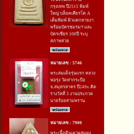
กรุงเทพ ปี2515 พิมพ์
ใหญ่ บล็อคเศียรโต A
เต็มพิมพ์ ผิวแตกลายงา
พร้อมบัตรชมรมฯ และ
บัตรเซียร 100ปี ระบุ
สภาพสวย
หมายเลข : 5746
พระสมเด็จรุ่นแรก หลวง
พ่อรุ่ง วัดท่ากระบือ
จ.สมุทรสาคร ปี249x ติด
รางวัลที่ 3 งานประกวด
นายร้อยสามพราน
หมายเลข : 7900
พระเนื้อดินเผาผสมผง