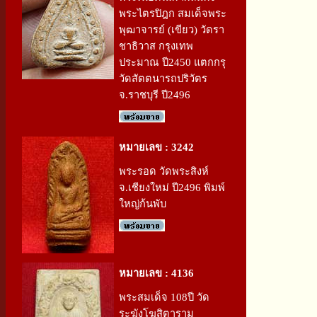
พระไตรปิฎก สมเด็จพระ
พุฒาจารย์ (เขียว) วัดรา
ชาธิวาส กรุงเทพ
ประมาณ ปี2450 แตกกรุ
วัดสัตตนารถปริวัตร
จ.ราชบุรี ปี2496
หมายเลข : 3242
พระรอด วัดพระสิงห์
จ.เชียงใหม่ ปี2496 พิมพ์
ใหญ่ก้นพับ
หมายเลข : 4136
พระสมเด็จ 108ปี วัด
ระฆังโฆสิตาราม