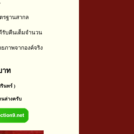
น
าตรฐานสากล
ีรับคืนเต็มจำนวน
่ายภาพจากองค์จริง
 บาท
รินทร์ )
านล่างครับ