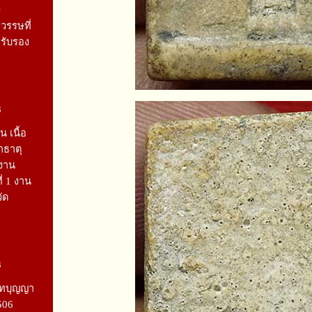
ง
รรษที่
รรับรอง
3
 เนื้อ
าธาตุ
์งาน
ที่ 1 งาน
ัด
3
าทบุญญา
506