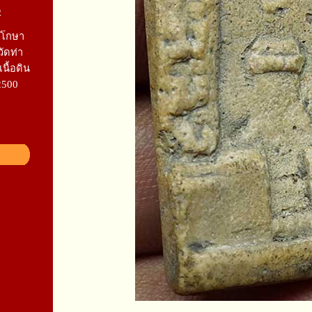
2
รโกษา
ัดท่า
เนื้อดิน
2500