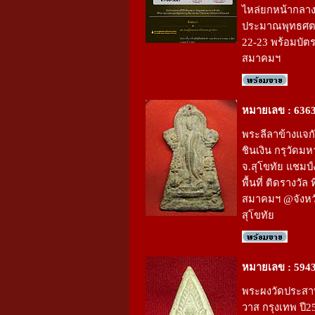
ไหล่ยกหน้ากลา
ประมาณพุทธศตว
22-23 พร้อมบัต
สมาคมฯ
หมายเลข : 636
พระลีลาข้างแจกัน
ชินเงิน กรุวัดมห
จ.สุโขทัย แชมป
พื้นที่ ติดรางวัล 
สมาคมฯ @จังหว
สุโขทัย
หมายเลข : 594
พระผงวัดประส
วาส กรุงเทพ ปี2