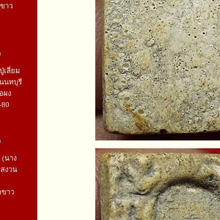
อขาว
9
่เลี่ยม
.นนทบุรี
้อผง
-80
9
 (นาง
อสงวน
้อขาว