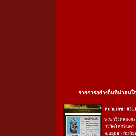
รายการอย่างอื่นที่น่าสนใ
หมายเลข : 831
พระกริ่งคลองตะ
กรุวัดโคกจินดา
จ.อยุธยา พิมพ์ย