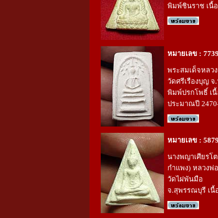
พิมพ์ชินราช เนื้
หมายเลข : 773
พระสมเด็จหลวงปู
วัดศรีเรืองบุญ จ
พิมพ์ปรกโพธิ์ เนื
ประมาณปี 2470
หมายเลข : 587
นางพญาเศียรโต
กำแพง) หลวงพ่
วัดไผ่พันมือ
จ.สุพรรณบุรี เนื