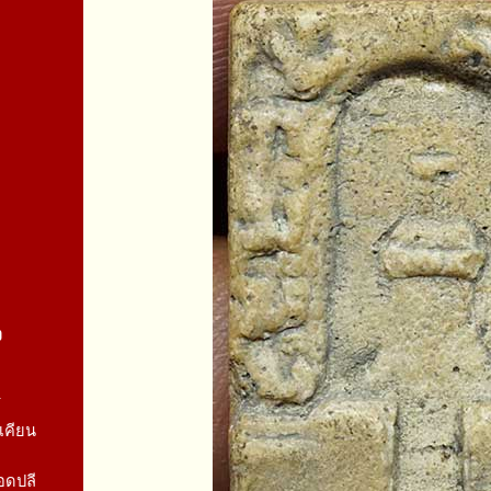
จ
1
เคียน
อดปลี