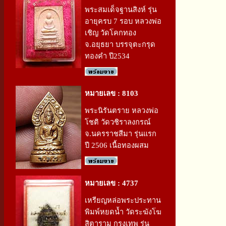
พระสมเด็จฐานสิงห์ รุ่น
อายุครบ 7 รอบ หลวงพ่อ
เชิญ วัดโคกทอง
จ.อยุธยา บรรจุตะกรุด
ทองคำ ปี2534
หมายเลข : 8103
พระนิรันตราย หลวงพ่อ
โชติ วัดวชิราลงกรณ์
จ.นครราชสีมา รุ่นแรก
ปี 2506 เนื้อทองผสม
หมายเลข : 4737
เหรียญหล่อพระประทาน
พิมพ์หยดน้ำ วัดระฆังโฆ
สิตาราม กรุงเทพ รุ่น