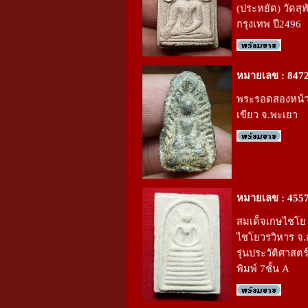
(ประหยัด) วัดสุท
กรุงเทพ ปี2496
หมายเลข : 847
พระรอดสองหน้า 
เขียว จ.พะเยา
หมายเลข : 455
สมเด็จเกษไชโย 
ไชโยวรวิหาร จ.
รุ่นประวัติศาสตร
พิมพ์ 7ชั้น A