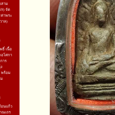
อยสาม
9) จัด
ท่าพระ
ังวาล)
4
ิ์ เนื้อ
ัดอโศกา
าการ
้ง
6 พร้อม
คม
8
ือนแก้ว
ญาณเถร