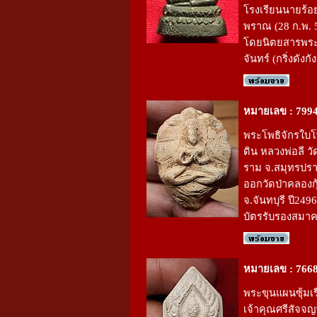
โรงเรียนนายร้
พราณ (28 ก.พ. 5
โดยนิตยสารพระ
จันทร์ (กริ่งดังก
หมายเลข : 799
พระโพธิจักรใบโพธ
ดิน หลวงพ่อลี ว
ราม จ.สมุทรปร
ออกวัดป่าคลองกุ
จ.จันทบุรี ปี249
บัตรรับรองสมา
หมายเลข : 766
พระขุนแผนซุ้มเร
เจ้าคุณศรีสัจจ