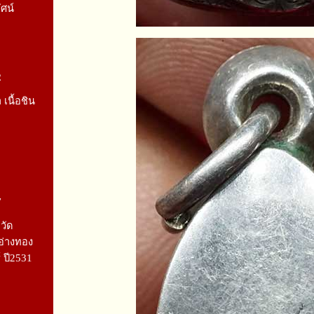
ัศน์
2
เนื้อชิน
7
วัด
อ่างทอง
์ ปี2531