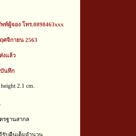
ัพท์ผู้จอง โทร.0898463xxx
ฤศจิกายน 2563
่งแล้ว
บันทึก
height 2.1 cm.
น
าตรฐานสากล
ีรับคืนเต็มจำนวน