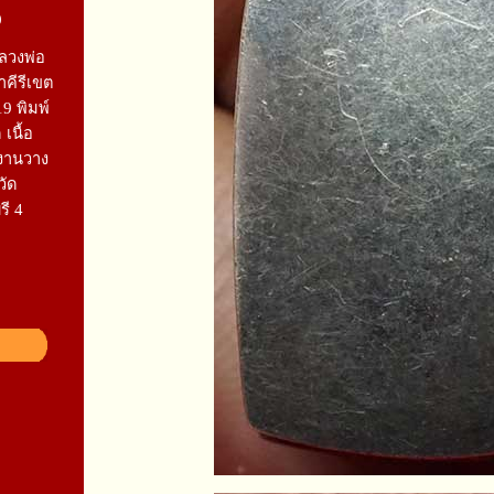
9
หลวงพ่อ
าคีรีเขต
9 พิมพ์
เนื้อ
งานวาง
วัด
รี 4