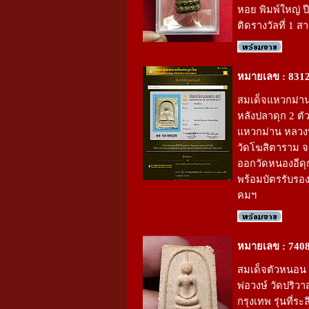
หอย พิมพ์ใหญ่ ป
ติดรางวัลที่ 1 
หมายเลข : 831
สมเด็จแหวกม่าน
หลังปลาดุก 2 ตัว
แหวกม่าน หลวง
วัดโฆสิตาราม จ
ออกวัดหนองอีดุ
พร้อมบัตรรับรอ
คมฯ
หมายเลข : 740
สมเด็จตัวหนอน
พ่อวงษ์ วัดปริวา
กรุงเทพ รุ่นที่ระ