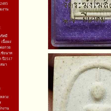
ี2485
สามงาน
2
รัศมี
 เนื้อผง
พ่อกวย
.ชัยนาท
ก ปี2517
งสมา
8
 หลวง
ส
ลึกงาน