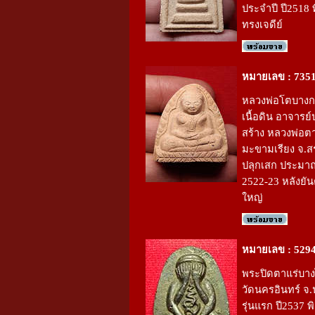
ประจำปี ปี2518 พ
ทรงเจดีย์
หมายเลข : 735
หลวงพ่อโตบางก
เนื้อดิน อาจารย์
สร้าง หลวงพ่อตา
มะขามเรียง จ.สร
ปลุกเสก ประมา
2522-23 หลังยันต
ใหญ่
หมายเลข : 529
พระปิดตาแร่บาง
วัดนครอินทร์ จ.
รุ่นแรก ปี2537 พ