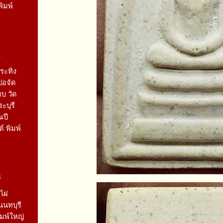
ิมพ์
1
ระทิง
ปอจัด
บ วัด
ะบุรี
ณปี
์ พิมพ์
4
ไผ่
นนทบุรี
ิมพ์ใหญ่