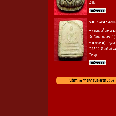
มีปีก
หมายเลข : 480
พระสมเด็จหลวง
วัดใหม่อมตรส (
ขุนพรหม) กรุงเ
ปี2502 พิมพ์เส้น
ใหญ่
ปฏิทิน & รายการประกวด 2566