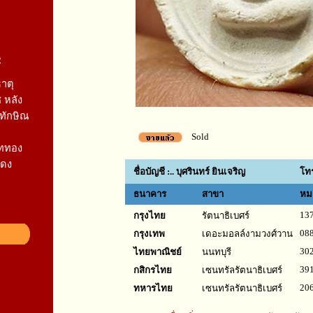
2
าตุ
 หลัง
งทักษิณ
Sold
ททอง
แดง
ชื่อบัญชี :.. บุศรินทร์ ยินเจริญ
โทร
ธนาคาร
สาขา
หม
137
กรุงไทย
รัตนาธิเบศร์
088
กรุงเทพ
เดอะมอลล์งามวงศ์วาน
302
ไทยพาณิชย์
นนทบุรี
391
กสิกรไทย
เซนทรัลรัตนาธิเบศร์
206
ทหารไทย
เซนทรัลรัตนาธิเบศร์