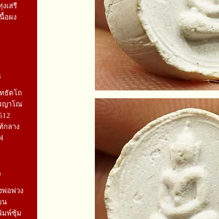
ุ่งเสรี
นื้อผง
6
ิทธัตโถ
วีรญาโณ
2512
ณฑ์กลาง
ฟ
0
งพ่อพ่วง
ียน
ิมพ์ซุ้ม