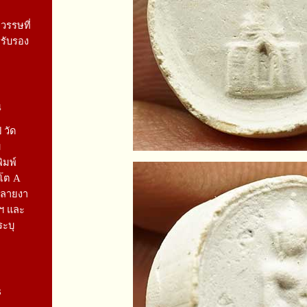
รรษที่
รรับรอง
4
 วัด
ม
ิมพ์
รโต A
กลายงา
ฯ และ
ระบุ
3