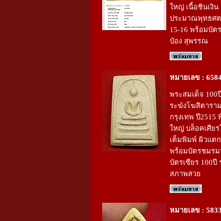
ใหญ่ เนื้อชินเงิน
ประมาณพุทธศตว
15-16 พร้อมบัต
ป๋อง สุพรรณ
หมายเลข : 658
พระสมเด็จ 100ปี
ระฆังโฆสิตารา
กรุงเทพ ปี2515 พ
ใหญ่ บล็อคเศีย
เต็มพิมพ์ ผิวแต
พร้อมบัตรชมรม
บัตรเซียร 100ปี 
สภาพสวย
หมายเลข : 583