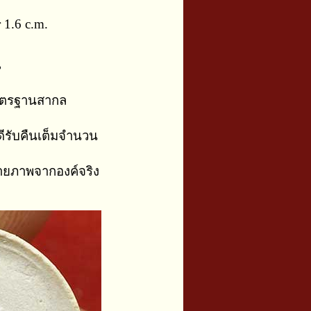
 1.6 c.m.
น
าตรฐานสากล
ีรับคืนเต็มจำนวน
่ายภาพจากองค์จริง