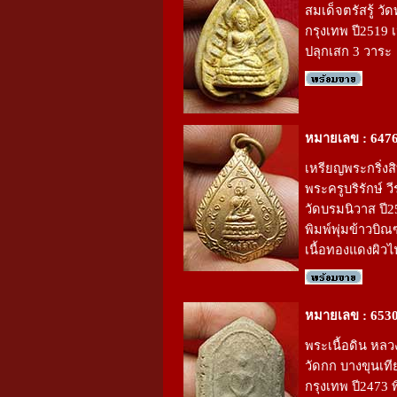
สมเด็จตรัสรู้ วัดท
กรุงเทพ ปี2519 เ
ปลุกเสก 3 วาระ
หมายเลข : 647
เหรียญพระกริ่งส
พระครูบริรักษ์ 
วัดบรมนิวาส ปี
พิมพ์พุ่มข้าวบิ
เนื้อทองแดงผิวไ
หมายเลข : 653
พระเนื้อดิน หลว
วัดกก บางขุนเท
กรุงเทพ ปี2473 พ