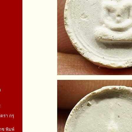
จ
2
รา กรุ
ช พิมพ์