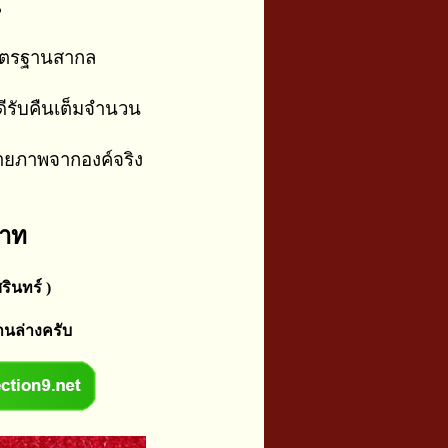
น
าตรฐานสากล
ีรับคืนเต็มจำนวน
่ายภาพจากองค์จริง
บาท
รินทร์ )
านล่างครับ