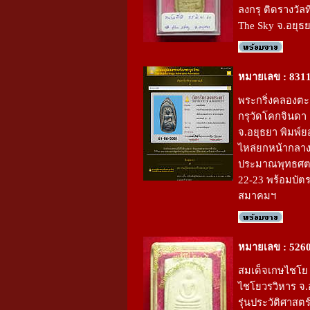
ลงกรุ ติดรางวัลท
The Sky จ.อยุธ
หมายเลข : 831
พระกริ่งคลองตะ
กรุวัดโคกจินดา
จ.อยุธยา พิมพ์ย
ไหล่ยกหน้ากลา
ประมาณพุทธศตว
22-23 พร้อมบัต
สมาคมฯ
หมายเลข : 526
สมเด็จเกษไชโย 
ไชโยวรวิหาร จ.
รุ่นประวัติศาสตร