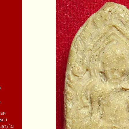
จ
7
ลอด
ุธยา
ปลา) ไม่