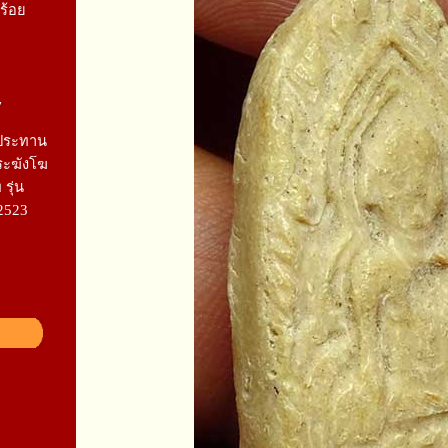
ร้อย
7
ประทาน
ระฆังโฆ
รุ่น
ี2523