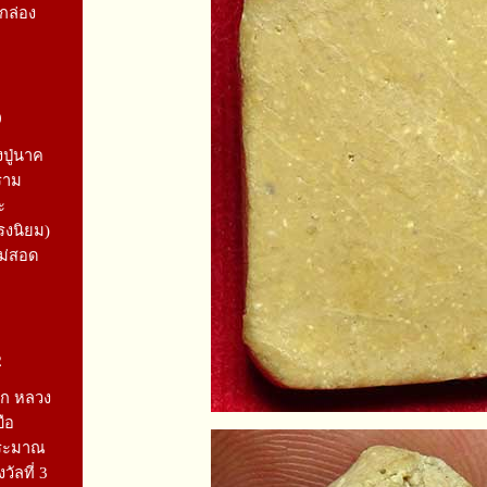
มกล่อง
0
ปู่นาค
ราม
ะ
รงนิยม)
ไม่สอด
2
รก หลวง
บือ
ประมาณ
วัลที่ 3