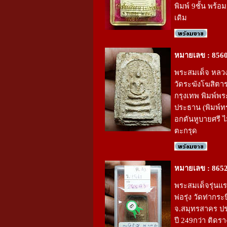
พิมพ์ 9ชั้น พร้อ
เดิม
หมายเลข : 856
พระสมเด็จ หลวง
วัดระฆังโฆสิตา
กรุงเทพ พิมพ์พร
ประธาน (พิมพ์ท
อกตันหูบายศรี 
ตะกรุด
หมายเลข : 865
พระสมเด็จรุ่นแ
พ่อรุ่ง วัดท่ากระ
จ.สมุทรสาคร 
ปี 249กว่า ติดราง