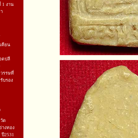
ี่ 1 งาน
ยา
1
เคียน
อดปลี
ง
รรษที่
รรับรอง
0
วัด
อ่างทอง
์ ปี2531