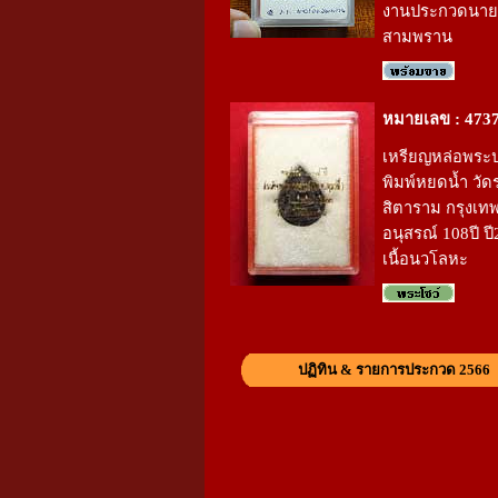
งานประกวดนาย
สามพราน
หมายเลข : 473
เหรียญหล่อพระ
พิมพ์หยดน้ำ วัด
สิตาราม กรุงเทพ 
อนุสรณ์ 108ปี ป
เนื้อนวโลหะ
ปฏิทิน & รายการประกวด 2566