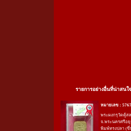
รายการอย่างอื่นที่น่าสนใ
หมายเลข : 576
พระผงกรุวัดคู้ส
จ.พระนครศรีอย
พิมพ์ทรงปลา (ขี่