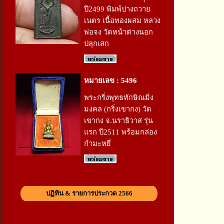
ปี2499 พิมพ์ปางถวาย
เนตร เนื้อทองผสม หลวง
พ่อจง วัดหน้าต่างนอก
ปลุกเสก
หมายเลข : 5496
พระกริ่งพุทธทักษิณมิ่ง
มงคล (กริ่งเขากง) วัด
เขากง จ.นราธิวาส รุ่น
แรก ปี2511 พร้อมกล่อง
กำมะหยี่
ปฏิทิน & รายการประกวด 2566