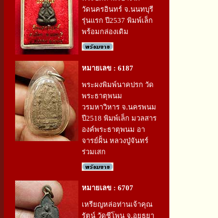
วัดนครอินทร์ จ.นนทบุรี
รุ่นแรก ปี2537 พิมพ์เล็ก
พร้อมกล่องเดิม
หมายเลข : 6187
พระผงพิมพ์นาคปรก วัด
พระธาตุพนม
วรมหาวิหาร จ.นครพนม
ปี2518 พิมพ์เล็ก มวลสาร
องค์พระธาตุพนม อา
จารย์ฝั้น หลวงปู่จันทร์
ร่วมเสก
หมายเลข : 6707
เหรียญหล่อท่านเจ้าคุณ
รัตน์ วัดชีโพน จ.อยุธยา