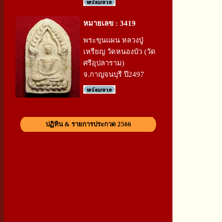
หมายเลข : 3419
พระขุนแผน หลวงปู่
เหรียญ วัดหนองบัว (วัด
ศรีอุปลาราม)
จ.กาญจนบุรี ปี2497
ปฏิทิน & รายการประกวด 2566