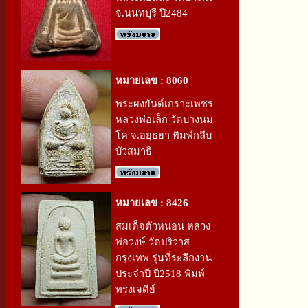
จ.นนทบุรี ปี2484
หมายเลข : 8060
พระผงยันต์เกราะเพชร
หลวงพ่อเล็ก วัดบางนม
โค จ.อยุธยา พิมพ์กลีบ
บัวสมาธิ
หมายเลข : 8426
สมเด็จตัวหนอน หลวง
พ่อวงษ์ วัดปริวาส
กรุงเทพ รุ่นที่ระลึกงาน
ประจำปี ปี2518 พิมพ์
ทรงเจดีย์