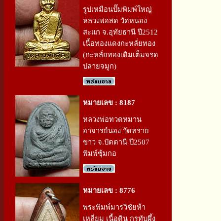
รูปเหมือนปั๊มพิมพ์ใหญ่
หลวงพ่อสด วัดหนอง
สะแก จ.อุทัยธานี ปี2512
เนื้อทองแดงกะหลั่ยทอง
(กะหลั่ยทองเดิมเต็มจรด
ปลายจมูก)
หมายเลข : 8187
หลวงพ่อทวดหมาน
อาจารย์นอง วัดทราย
ขาว จ.ปัตตานี ปี2507
พิมพ์ซุ้มกอ
หมายเลข : 8776
พระพิมพ์มารวิชัยห้า
เหลี่ยม เนื้อดิน กรุทับผึ้ง