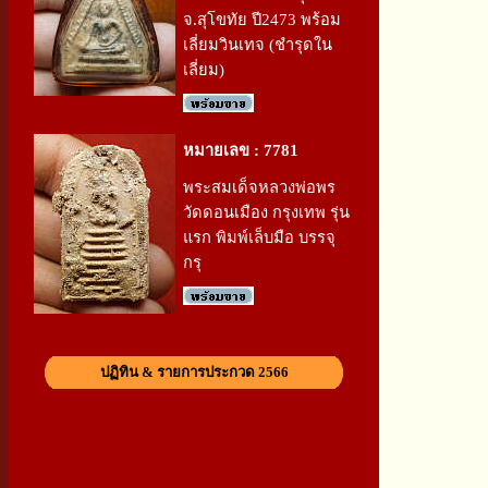
จ.สุโขทัย ปี2473 พร้อม
เลี่ยมวินเทจ (ชำรุดใน
เลี่ยม)
หมายเลข : 7781
พระสมเด็จหลวงพ่อพร
วัดดอนเมือง กรุงเทพ รุ่น
แรก พิมพ์เล็บมือ บรรจุ
กรุ
ปฏิทิน & รายการประกวด 2566