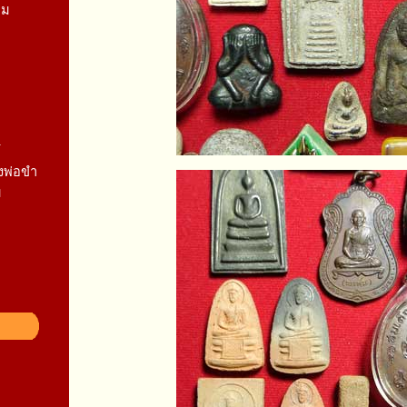
ยม
1
งพ่อขำ
ม