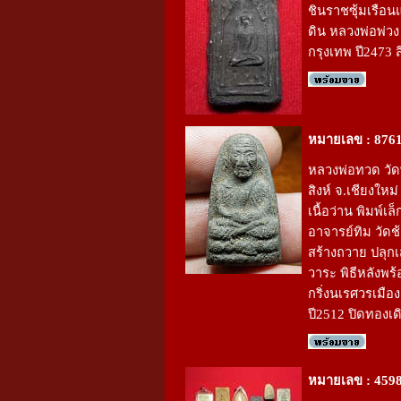
ชินราชซุ้มเรือนแก
ดิน หลวงพ่อพ่วง
กรุงเทพ ปี2473 
หมายเลข : 876
หลวงพ่อทวด วั
สิงห์ จ.เชียงใหม่
เนื้อว่าน พิมพ์เล็
อาจารย์ทิม วัดช้
สร้างถวาย ปลุก
วาระ พิธีหลังพร
กริ่งนเรศวรเมือ
ปี2512 ปิดทองเด
หมายเลข : 459