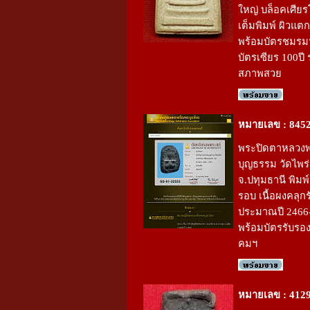
ใหญ่ บล็อคเศีย
เต็มพิมพ์ ผิวแต
พร้อมบัตรชมรม
บัตรเซียร 100ปี 
สภาพสวย
หมายเลข : 845
พระปิดตาหลวงพ
บุญธรรม วัดไพร่
จ.ปทุมธานี พิม
รอบ เนื้อผงคลุกร
ประมาณปี 2466
พร้อมบัตรรับรอ
คมฯ
หมายเลข : 412