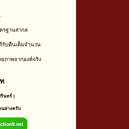
น
าตรฐานสากล
ีรับคืนเต็มจำนวน
่ายภาพจากองค์จริง
าท
รินทร์ )
านล่างครับ