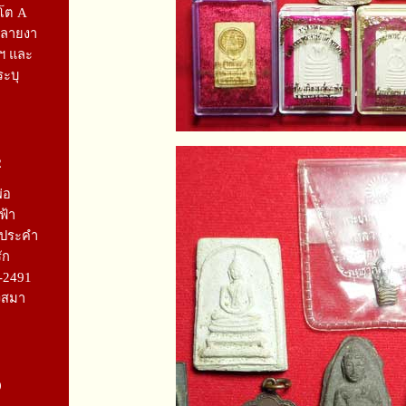
รโต A
กลายงา
ฯ และ
ระบุ
2
่อ
ฟ้า
พ์ประคำ
ัก
-2491
งสมา
9