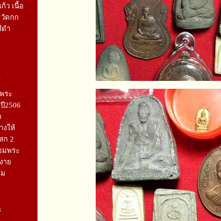
้ว เนื้อ
 วัดกก
สีดำ
1
ดพระ
 ปี2506
ก
างให้
เสก 2
้อมพระ
งงาย
ิม
8