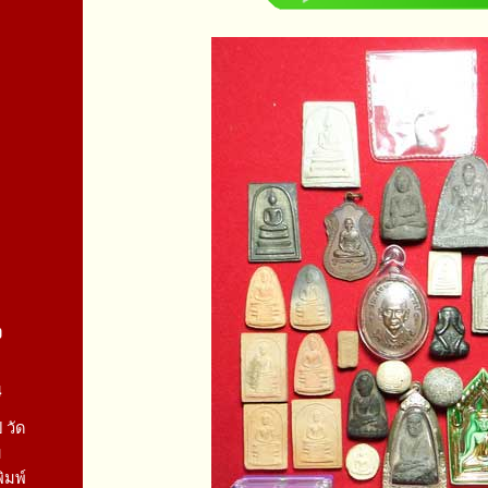
จ
4
 วัด
ม
ิมพ์