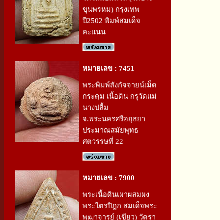
ขุนพรหม) กรุงเทพ
ปี2502 พิมพ์สมเด็จ
คะแนน
หมายเลข : 7451
พระพิมพ์สังกัจจายน์เม็ด
กระดุม เนื้อดิน กรุวัดแม่
นางปลื้ม
จ.พระนครศรีอยุธยา
ประมาณสมัยพุทธ
ศตวรรษที่ 22
หมายเลข : 7900
พระเนื้อดินเผาผสมผง
พระไตรปิฎก สมเด็จพระ
พุฒาจารย์ (เขียว) วัดรา