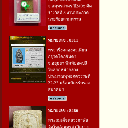
จ.สมุทรสาคร ปี249x ติด
รางวัลที่ 3 งานประกวด
นายร้อยสามพราน
หมายเลข : 8311
พระกริ่งคลองตะเคียน
กรุวัดโคกจินดา
จ.อยุธยา พิมพ์ยอดปลี
ไหล่ยกหน้ากลาง
ประมาณพุทธศตวรรษที่
22-23 พร้อมบัตรรับรอง
สมาคมฯ
หมายเลข : 8466
พระสมเด็จหลวงตาพัน
วัดใหม่อมตรส (วัดบาง